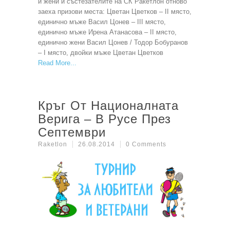
и жени и състезателите на СК Ракетлон отново
заеха призови места: Цветан Цветков – II място,
единично мъже Васил Цонев – III място,
единично мъже Ирена Атанасова – II място,
единично жени Васил Цонев / Тодор Бобуранов
– I място, двойки мъже Цветан Цветков
Read More
Кръг От Националната
Верига – В Русе През
Септември
Raketlon
26.08.2014
0 Comments