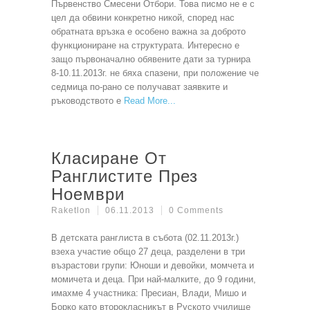
Първенство Смесени Отбори. Това писмо не е с
цел да обвини конкретно никой, според нас
обратната връзка е особено важна за доброто
функциониране на структурата. Интересно е
защо първоначално обявените дати за турнира
8-10.11.2013г. не бяха спазени, при положение че
седмица по-рано се получават заявките и
ръководството е
Read More
Класиране От
Ранглистите През
Ноември
Raketlon
06.11.2013
0 Comments
В детската ранглиста в събота (02.11.2013г.)
взеха участие общо 27 деца, разделени в три
възрастови групи: Юноши и девойки, момчета и
момичета и деца. При най-малките, до 9 години,
имахме 4 участника: Пресиан, Влади, Мишо и
Борко като второкласникът в Руското училище