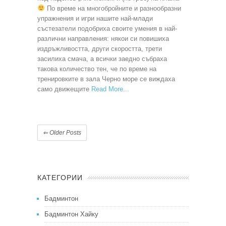
По време на многобройните и разнообразни
упражнения и игри нашите най-млади
състезатели подобриха своите умения в най-
различни направления: някои си повишиха
издръжливостта, други скоростта, трети
засилиха смача, а всички заедно събраха
такова количество тен, че по време на
тренировките в зала Черно море се виждаха
само движещите
Read More
⇐
Older Posts
КАТЕГОРИИ
Бадминтон
Бадминтон Хайку