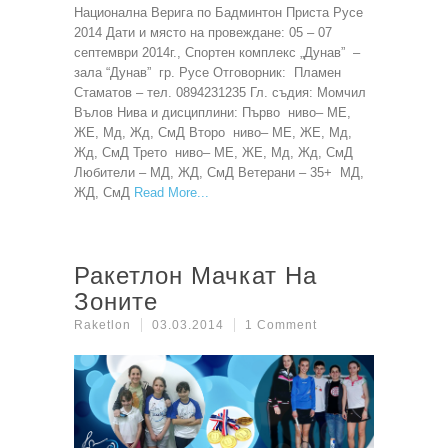
Национална Верига по Бадминтон Приста Русе
2014 Дати и място на провеждане: 05 – 07
септември 2014г., Спортен комплекс „Дунав” –
зала “Дунав” гр. Русе Отговорник: Пламен
Стаматов – тел. 0894231235 Гл. съдия: Момчил
Вълов Нива и дисциплини: Първо ниво– МЕ,
ЖЕ, Мд, Жд, СмД Второ ниво– МЕ, ЖЕ, Мд,
Жд, СмД Трето ниво– МЕ, ЖЕ, Мд, Жд, СмД
Любители – МД, ЖД, СмД Ветерани – 35+ МД,
ЖД, СмД
Read More
Ракетлон Мачкат На
Зоните
Raketlon
03.03.2014
1 Comment