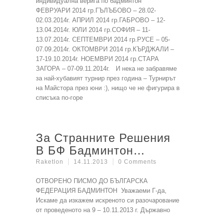
индивидуална верига по бадминтон
ФЕВРУАРИ 2014 гр.ГЪЛЪБОВО – 28.02-
02.03.2014г. АПРИЛ 2014 гр.ГАБРОВО – 12-
13.04.2014г. ЮЛИ 2014 гр.СОФИЯ – 11-
13.07.2014г. СЕПТЕМВРИ 2014 гр.РУСЕ – 05-
07.09.2014г. ОКТОМВРИ 2014 гр.КЪРДЖАЛИ –
17-19.10.2014г. НОЕМВРИ 2014 гр.СТАРА
ЗАГОРА – 07-09.11.2014г. И нека не забравяме
за най-хубавият турнир през година – Турнирът
на Майстора през юни :), нищо че не фигурира в
списъка по-горе
За Странните Решения
В БФ Бадминтон…
Raketlon
14.11.2013
0 Comments
ОТВОРЕНО ПИСМО ДО БЪЛГАРСКА
ФЕДЕРАЦИЯ БАДМИНТОН Уважаеми Г-да,
Искаме да изкажем искреното си разочарование
от проведеното на 9 – 10.11.2013 г. Държавно