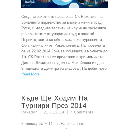
След страхотното начало за СК Ракетлон на
Зоналното първенство за мъже и жени в град
Русе, и младите таланти на клуба не закъсняха
с резултатите от упорития труд в залата!
Първите, които се сблъскаха с конкуренцията
бяха най-малките Ракетлончета. На провелата
се на 22.02.2014 Зона за момичета и момчета до
11г. СК Ракетлон се представи с три момичета.
Димана Димитрова, Дамяна Михайлова и едва
9-годишната Демитра Атанасова . На дебютното
Read More
Къде Ще Ходим На
Турнири През 2014
Raketlon
21.01.2014
4 Comments
Календар за 2014г. на Националната