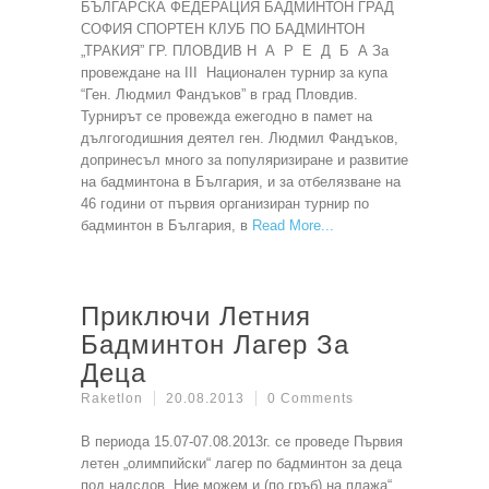
БЪЛГАРСКА ФЕДЕРАЦИЯ БАДМИНТОН ГРАД
СОФИЯ СПОРТЕН КЛУБ ПО БАДМИНТОН
„ТРАКИЯ” ГР. ПЛОВДИВ Н А Р Е Д Б А За
провеждане на ІІІ Национален турнир за купа
“Ген. Людмил Фандъков” в град Пловдив.
Турнирът се провежда ежегодно в памет на
дългогодишния деятел ген. Людмил Фандъков,
допринесъл много за популяризиране и развитие
на бадминтона в България, и за отбелязване на
46 години от първия организиран турнир по
бадминтон в България, в
Read More
Приключи Летния
Бадминтон Лагер За
Деца
Raketlon
20.08.2013
0 Comments
В периода 15.07-07.08.2013г. се проведе Първия
летен „олимпийски“ лагер по бадминтон за деца
под надслов „Ние можем и (по гръб) на плажа“