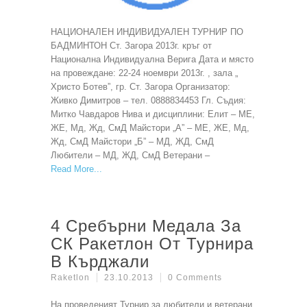
НАЦИОНАЛЕН ИНДИВИДУАЛЕН ТУРНИР ПО
БАДМИНТОН Ст. Загора 2013г. кръг от
Национална Индивидуална Верига Дата и място
на провеждане: 22-24 ноември 2013г. , зала „
Христо Ботев”, гр. Ст. Загора Организатор:
Живко Димитров – тел. 0888834453 Гл. Съдия:
Митко Чавдаров Нива и дисциплини: Елит – МЕ,
ЖЕ, Мд, Жд, СмД Майстори „А” – МЕ, ЖЕ, Мд,
Жд, СмД Майстори „Б” – МД, ЖД, СмД
Любители – МД, ЖД, СмД Ветерани –
Read More
4 Сребърни Медала За
СК Ракетлон От Турнира
В Кърджали
Raketlon
23.10.2013
0 Comments
На проведеният Турнир за любители и ветерани