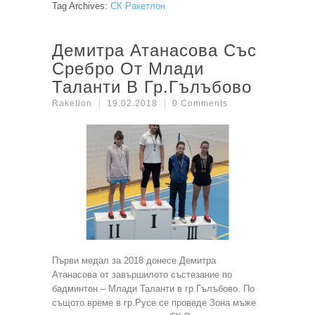
Tag Archives:
СК Ракетлон
Демитра Атанасова Със
Сребро От Млади
Таланти В Гр.Гълъбово
Raketlon
19.02.2018
0 Comments
Първи медал за 2018 донесе Демитра
Атанасова от завършилото състезание по
бадминтон – Млади Таланти в гр.Гълъбово. По
същото време в гр.Русе се проведе Зона мъже