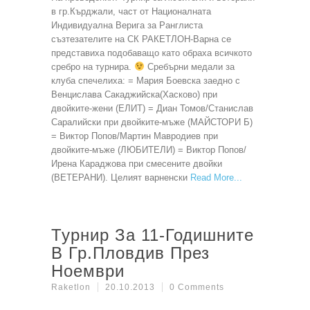
в гр.Кърджали, част от Националната
Индивидуална Верига за Ранглиста
съзтезателите на СК РАКЕТЛОН-Варна се
представиха подобаващо като обраха всичкото
сребро на турнира.
Сребърни медали за
клуба спечелиха: = Мария Боевска заедно с
Венцислава Сакаджийска(Хасково) при
двойките-жени (ЕЛИТ) = Диан Томов/Станислав
Саралийски при двойките-мъже (МАЙСТОРИ Б)
= Виктор Попов/Мартин Мавродиев при
двойките-мъже (ЛЮБИТЕЛИ) = Виктор Попов/
Ирена Караджова при смесените двойки
(ВЕТЕРАНИ). Целият варненски
Read More
Турнир За 11-Годишните
В Гр.Пловдив През
Ноември
Raketlon
20.10.2013
0 Comments