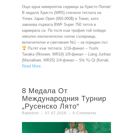
Още една невероятна седмица за Христо Попов!
В неделя Христо (WR5) спечели титлата на
Yonex Japan Open (950,000$) в Токио, като
завоюва първата BWF Super 750 титла в
кариерата си. По пътя към трофея той победи
няколко изключително силни съперници,
включително и световния №1 – за пореден път.
Пътят към титлата: 1/16-финал – Yushi
Tanaka (Япония, WR19) 1/8-финал – Liang Junhao
(Малайзия, WR25) 1/4-финал – Shi Yu Qi (Китай,
Read More
8 Медала От
Международния Турнир
„Русенско Лято“
Raketlon
07.07.2026
0 Comments