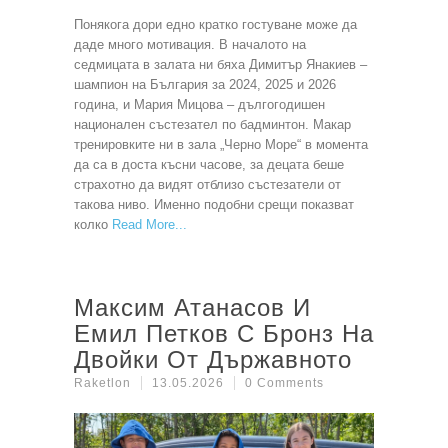
Понякога дори едно кратко гостуване може да
даде много мотивация. В началото на
седмицата в залата ни бяха Димитър Янакиев –
шампион на България за 2024, 2025 и 2026
година, и Мария Мицова – дългогодишен
национален състезател по бадминтон. Макар
тренировките ни в зала „Черно Море“ в момента
да са в доста късни часове, за децата беше
страхотно да видят отблизо състезатели от
такова ниво. Именно подобни срещи показват
колко
Read More
Максим Атанасов И
Емил Петков С Бронз На
Двойки От Държавното
Raketlon
13.05.2026
0 Comments