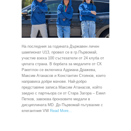
На последния за годината Държавен личен
шампионат U13, провел се в гр.Първомай,
участие взеха 100 състезатели от 24 клуба от
цялата страна. В борбата за медалите от СК
Ракетлон се включиха Адриана Дражева,
Максим Атанасов и Константин Стоянов, които
направиха добри мачове. Най-добро
представяне записа Максим Атанасов, който
заедно с партньора си от Стара Загора – Емил
Петков, завоюва бронзовите медали в
дисциплината MD. До Първомай пътувахме с
елегантния VW
Read More