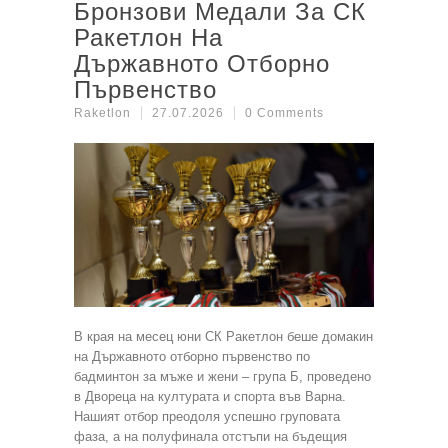
Бронзови Медали За СК
Ракетлон На
Държавното Отборно
Първенство
Raketlon
27.07.2026
0 Comments
В края на месец юни СК Ракетлон беше домакин
на Държавното отборно първенство по
бадминтон за мъже и жени – група Б, проведено
в Двореца на културата и спорта във Варна.
Нашият отбор преодоля успешно груповата
фаза, а на полуфинала отстъпи на бъдещия