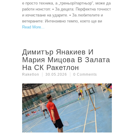
е просто техника, а „треньор/партньор“, може да
работи нонстоп: • За децата: Перфектна точност
и изчистване на ударите. • За любителите и
ветераните: Интензивно темпо, което ще ви
Read More
Димитър Янакиев И
Мария Мицова В Залата
На СК Ракетлон
Raketlon
30.05.2026
0 Comments