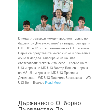
В неделя завърши международният турнир по
бадминтон „Русенско лято“ за възрастови групи
U11, U13 и U15. Състезателите на СК Ракетлон
Варна се представиха много силно и спечелиха
общо 8 медала. Класиране на нашите
състезатели: Максим Атанасов – сребро на MS
U13 и бронз на MD U13 Виктор Боянов – бронз
на MS U11 и бронз на MD U13 Пресияна
Димитрова – WD U13 Габриела Бошнакова – WD
U13 Боян Белчев
Read More
Държавното Отборно
Първенство По