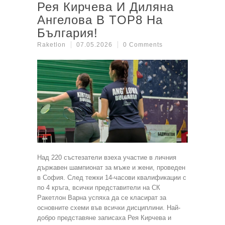
Рея Кирчева И Диляна
Ангелова В TOP8 На
България!
Raketlon
07.05.2026
0 Comments
Над 220 състезатели взеха участие в личния
държавен шампионат за мъже и жени, проведен
в София. След тежки 14-часови квалификации с
по 4 кръга, всички представители на СК
Ракетлон Варна успяха да се класират за
основните схеми във всички дисциплини. Най-
добро представяне записаха Рея Кирчева и