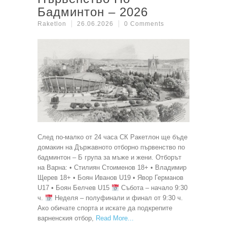
Бадминтон – 2026
Raketlon
26.06.2026
0 Comments
След по-малко от 24 часа СК Ракетлон ще бъде
домакин на Държавното отборно първенство по
бадминтон – Б група за мъже и жени. Отборът
на Варна: • Стилиян Стоименов 18+ • Владимир
Щерев 18+ • Боян Иванов U19 • Явор Германов
U17 • Боян Белчев U15
Събота – начало 9:30
ч.
Неделя – полуфинали и финал от 9:30 ч.
Ако обичате спорта и искате да подкрепите
варненския отбор,
Read More