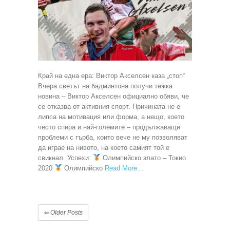
Край на една ера: Виктор Акселсен каза „стоп“
Вчера светът на бадминтона получи тежка
новина – Виктор Акселсен официално обяви, че
се отказва от активния спорт. Причината не е
липса на мотивация или форма, а нещо, което
често спира и най-големите – продължаващи
проблеми с гърба, които вече не му позволяват
да играе на нивото, на което самият той е
свикнал. Успехи:
Олимпийско злато – Токио
2020
Олимпийско
Read More
⇐
Older Posts