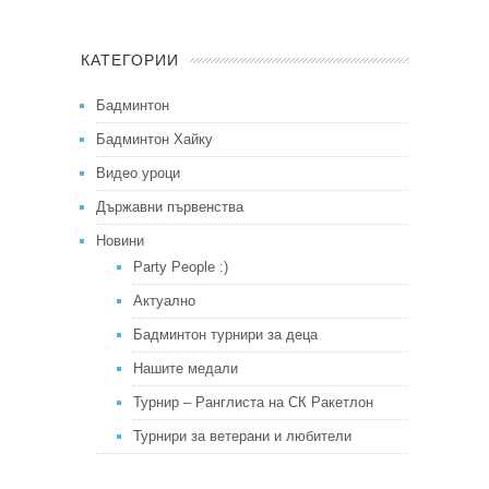
КАТЕГОРИИ
Бадминтон
Бадминтон Хайку
Видео уроци
Държавни първенства
Новини
Party People :)
Актуално
Бадминтон турнири за деца
Нашите медали
Турнир – Ранглиста на СК Ракетлон
Турнири за ветерани и любители