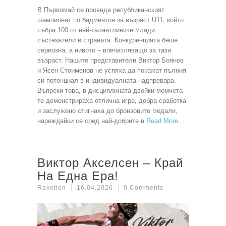
В Първомай се проведе републиканският
шампионат по бадминтон за възраст U11, който
събра 100 от най-талантливите млади
състезатели в страната. Конкуренцията беше
сериозна, а нивото – впечатляващо за тази
възраст. Нашите представители Виктор Боянов
и Ясен Стоименов не успяха да покажат пълния
си потенциал в индивидуалната надпревара.
Въпреки това, в дисциплината двойки момчета
те демонстрираха отлична игра, добра сработка
и заслужено стигнаха до бронзовите медали,
нареждайки се сред най-добрите в
Read More
Виктор Акселсен – Край
На Една Ера!
Raketlon
16.04.2026
0 Comments