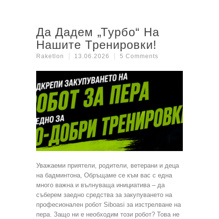
Да Дадем „турбо“ На
Нашите Тренировки!
Raketlon
13.06.2026
5 Comments
Уважаеми приятели, родители, ветерани и деца
на бадминтона, Обръщаме се към вас с една
много важна и вълнуваща инициатива – да
съберем заедно средства за закупуването на
професионален робот Siboasi за изстрелване на
пера. Защо ни е необходим този робот? Това не