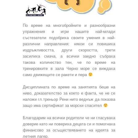
По време на многобройните и разнообразни
упражнения и игри нашите най-млади
състезатели подобриха своите умения в най-
различни направления: някои си повишиха
издръжливостта, други скоростта, трети
засилиха смача, а всички заедно събраха
такова количество тен, че по време на
тренировките в зала Черно море се виждаха
само движещите се ракети и пера
Дисциплината по време на занятията беше на
ниво, доказателство за което е факта, че не се
наложи гл.треньор Рени нито веднъж да показва
защо има сертификат за морски спасител
Благодарим на всички родители че ни гласуваха
доверие като ни повериха децата си и помогнаха
финансово за осъществяването на идеята за
летния лагер.