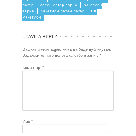
лагер
летен лагер варна
ракетлон
варна
ракетлон летен лагер
СК
Ракетлон
LEAVE A REPLY
Вашият имейл адрес няма да бъде публикуван.
Задължителните полета са отбелязани с
*
Коментар:
*
Име
*