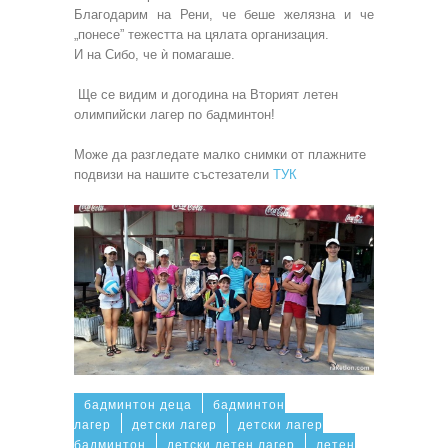
Благодарим на Рени, че беше желязна и че
„понесе” тежестта на цялата организация.
И на Сибо, че ѝ помагаше.
Ще се видим и догодина на Вторият летен
олимпийски лагер по бадминтон!
Може да разгледате малко снимки от плажните
подвизи на нашите състезатели
ТУК
бадминтон деца
бадминтон
лагер
детски лагер
детски лагер
бадминтон
детски летен лагер
летен