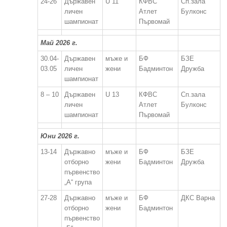
24-26
Държавен
U 11
КФВС
Сп.зала
личен
Атлет
Булконс
шампионат
Първомай
Май 2026 г.
30.04-
Държавен
мъже и
БФ
БЗЕ
03.05
личен
жени
Бадминтон
Дружба
шампионат
8 – 10
Държавен
U 13
КФВС
Сп.зала
личен
Атлет
Булконс
шампионат
Първомай
Юни 2026 г.
13-14
Държавно
мъже и
БФ
БЗЕ
отборно
жени
Бадминтон
Дружба
първенство
„А“ група
27-28
Държавно
мъже и
БФ
ДКС Варна
отборно
жени
Бадминтон
първенство