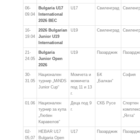
06-
Bulgaria U17
U17
Свиленград
Свиленг
09.04
International
2026
BEC
16-
2026 Bulgarian
U19
Свиленград
Свиленг
19.04
Junior U19
International
21-
Bulgaria
U19
Пазарджик
Пазардж
24.05
Junior Open
2026
30-
Национален
Момчета и
БК
София
31.05
турнир „MiNDS
момичета
„Балкан“
Junior Cup“
под 11 и 13
г.
01.06
Национален
Деца под 9
СКБ Русе
Спортен
турнир за купа
г.
комплек
„Любен
„Ялта“
Каравелов“
02-
HEBAR U17
U17
Пазарджик
Пазардж
05,07
Bulgaria Open