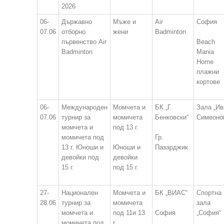
2026
06-
Държавно
Мъже и
Air
София
07.06
отборно
жени
Badminton
първенство Air
Beach
Badminton
Mania
Home
плажни
кортове
06-
Международен
Момчета и
БК „Г.
Зала „Ив
07.06
турнир за
момичета
Бенковски“
Симеоно
момчета и
под 13 г.
момичета под
Гр.
13 г. Юноши и
Юноши и
Пазарджик
девойки под
девойки
15 г.
под 15 г.
27-
Национален
Момчета и
БК „ВИАС“
Спортна
28.06
турнир за
момичета
зала
момчета и
под 11и 13
София
„София“
момичета под
г.