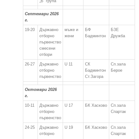
„Б“ група
Септември 2026
г.
19-20
Държавно
мъже и
БФ
БЗЕ
отборно
жени
Бадминтон
Дружба
първенство
смесени
отбори
26-27
Държавно
U 11
СК
Сп.зала
отборно
Бадминтон
Берое
първенство
Ст.Загора
Октомври 2026
г.
10-11
Държавно
U 17
БК Хасково
Сп.зала
отборно
Спартак
първенство
24-25
Държавно
U 19
БК Хасково
Сп.зала
отборно
Спартак