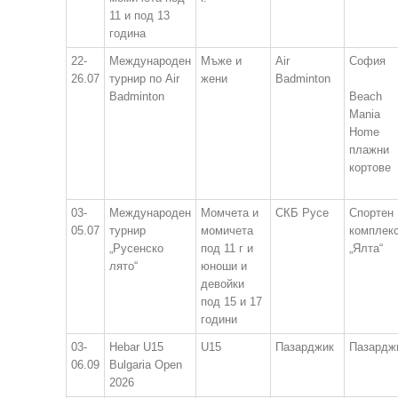
11 и под 13
година
22-
Международен
Мъже и
Air
София
26.07
турнир по Air
жени
Badminton
Badminton
Beach
Mania
Home
плажни
кортове
03-
Международен
Момчета и
СКБ Русе
Спортен
05.07
турнир
момичета
комплек
„Русенско
под 11 г и
„Ялта“
лято“
юноши и
девойки
под 15 и 17
години
03-
Hebar U15
U15
Пазарджик
Пазардж
06.09
Bulgaria Open
2026