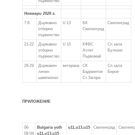
първенство
Ноември 2026 г.
7-8
Държавно
U 13
БК
Свиленград
отборно
Свиленград
първенство
21-22
Държавно
U 15
КФВС
Сп.зала
отборно
Атлет
Булконс
първенство
Първомай
28-29
Държавен
ветерани
СК
Сп.зала
личен
Бадминтон
Берое
шампионат
Ст.Загора
ПРИЛОЖЕНИЕ
06-
Bulgaria yoth
u11,u13,u15
Свиленград
Свиленг
09.04
u11,u13,u15