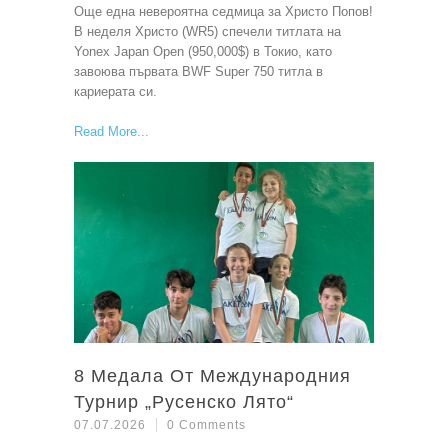
Още една невероятна седмица за Христо Попов!
В неделя Христо (WR5) спечели титлата на
Yonex Japan Open (950,000$) в Токио, като
завоюва първата BWF Super 750 титла в
кариерата си.
Read More
8 Медала От Международния
Турнир „Русенско Лято“
07.07.2026
0 Comments