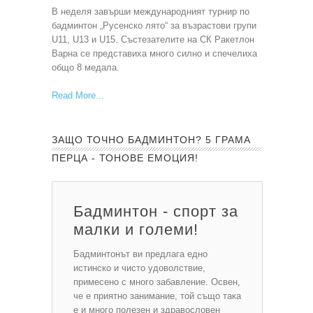
В неделя завърши международният турнир по
бадминтон „Русенско лято“ за възрастови групи
U11, U13 и U15. Състезателите на СК Ракетлон
Варна се представиха много силно и спечелиха
общо 8 медала.
Read More
ЗАЩО ТОЧНО БАДМИНТОН? 5 ГРАМА
ПЕРЦА - ТОНОВЕ ЕМОЦИЯ!
Бадминтон - спорт за
малки и големи!
Бадминтонът ви предлага едно
истинско и чисто удоволствие,
примесено с много забавление. Освен,
че е приятно занимание, той също така
е и много полезен и здравословен