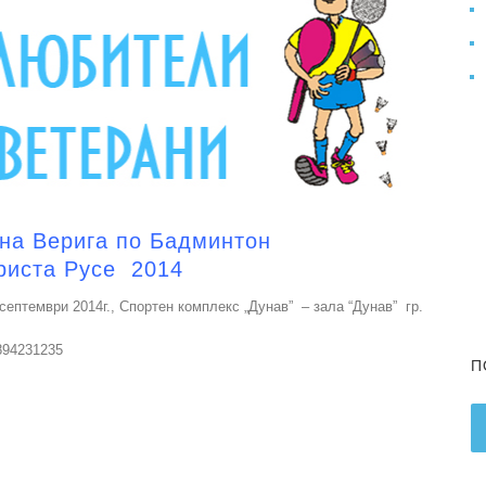
на Верига по Бадминтон
риста Русе 2014
септември 2014г., Спортен комплекс „Дунав” – зала “Дунав” гр.
894231235
П