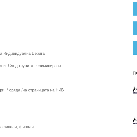
а Индивидуална Верига
рупи. След групите –елиминиране
П
ри / сряда /на страницата на НИВ
½ финали, финали