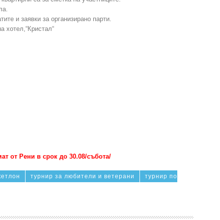
ла.
атите и заявки за организирано парти.
на хотел,“Кристал“
т от Рени в срок до 30.08/събота/
кетлон
турнир за любители и ветерани
турнир по