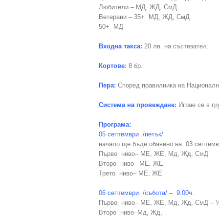
Любители – МД, ЖД, СмД
Ветерани – 35+ МД, ЖД, СмД
50+ МД
Входна такса:
20 лв. на състезател.
Кортове:
8 бр.
Пера:
Според правилника на Националн
Система на провеждане:
Играе се в г
Програма:
05 септември /петък/
начало ще бъде обявено на 03 септемв
Първо ниво– МЕ, ЖЕ, Мд, Жд, СмД
Второ ниво– МЕ, ЖЕ
Трето ниво– МЕ, ЖЕ
06 септември /събота/ – 9.00ч.
Първо ниво– МЕ, ЖЕ, Мд, Жд, СмД – 
Второ ниво–Мд, Жд,