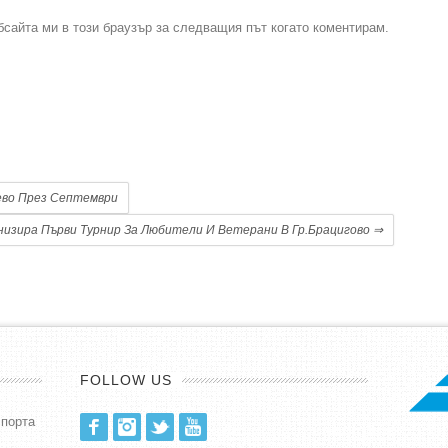
бсайта ми в този браузър за следващия път когато коментирам.
.
ево През Септември
изира Първи Турнир За Любители И Ветерани В Гр.Брацигово
⇒
FOLLOW US
спорта
Facebook
Instagram
Twitter
Youtube