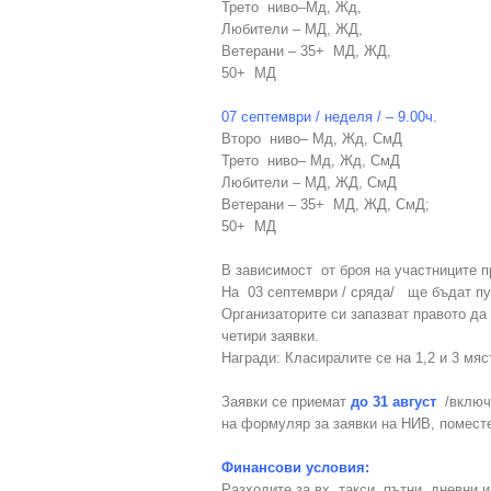
Трето ниво–Мд, Жд,
Любители – МД, ЖД,
Ветерани – 35+ МД, ЖД,
50+ МД
07 септември / неделя / – 9.00ч.
Второ ниво– Мд, Жд, СмД
Трето ниво– Мд, Жд, СмД
Любители – МД, ЖД, СмД
Ветерани – 35+ МД, ЖД, СмД;
50+ МД
В зависимост от броя на участниците 
На 03 септември / сряда/ ще бъдат пуб
Организаторите си запазват правото да
четири заявки.
Награди: Класиралите се на 1,2 и 3 мя
Заявки се приемат
до 31 август
/включи
на формуляр за заявки на НИВ, поместе
Финансови условия:
Разходите за вх. такси, пътни, дневни и