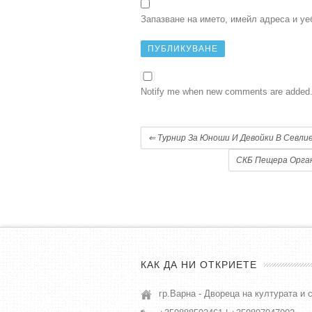
Запазване на името, имейл адреса и уе
Notify me when new comments are added
⇐
Турнир За Юноши И Девойки В Севли
СКБ Пещера Орган
КАК ДА НИ ОТКРИЕТЕ
гр.Варна - Двореца на културата и 