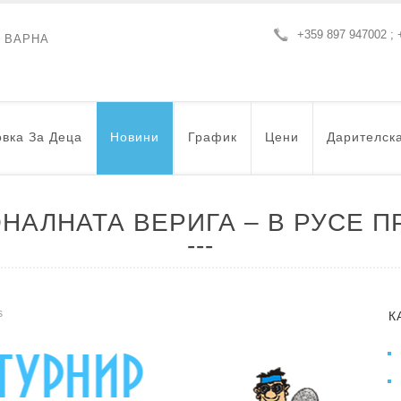
+359 897 947002 ; 
- ВАРНА
вка За Деца
Новини
График
Цени
Дарителск
НАЛНАТА ВЕРИГА – В РУСЕ 
s
К