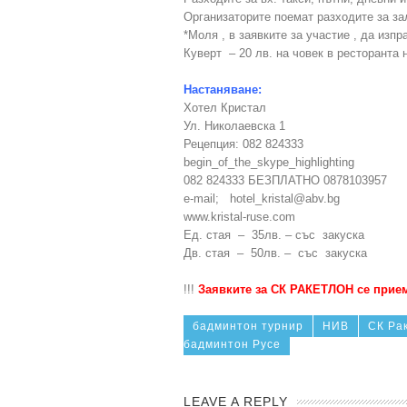
Организаторите поемат разходите за за
*Моля , в заявките за участие , да изпр
Куверт – 20 лв. на човек в ресторанта 
Настаняване:
Хотел Кристал
Ул. Николаевска 1
Рецепция: 082 824333
begin_of_the_skype_highlighting
082 824333 БЕЗПЛАТНО 0878103957
e-mail; hotel_kristal@abv.bg
www.kristal-ruse.com
Ед. стая – 35лв. – със закуска
Дв. стая – 50лв. – със закуска
!!!
Заявките за СК РАКЕТЛОН се приема
бадминтон турнир
НИВ
СК Ра
бадминтон Русе
LEAVE A REPLY