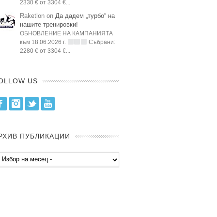
2330 € от 3304 €...
Raketlon on
Да дадем „турбо“ на
нашите тренировки!
ОБНОВЛЕНИЕ НА КАМПАНИЯТА
към 18.06.2026 г.
Събрани:
2280 € от 3304 €...
OLLOW US
Facebook
Instagram
Twitter
Youtube
РХИВ ПУБЛИКАЦИИ
хив
бликации