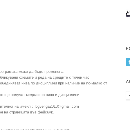
F
програмата може да бъде променена.
ликувани схемите и реда на срещите с точен час.
А
 обединяват нива по дисциплини при наличие на по-малко от
Ар
сто ще получат медали по нива и дисциплини.
пу
телно/ на имейл : bgveriga2013@gmail.com
н на страницата във фейсбук.
 квартирни са за сметка на участниците.