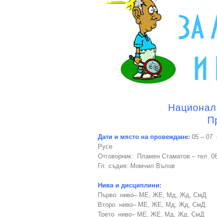
Национал
П
Дати и място на провеждане:
05 – 07 
Русе
Отговорник: Пламен Стаматов – тел. 0
Гл. съдия: Момчил Вълов
Нива и дисциплини:
Първо ниво– МЕ, ЖЕ, Мд, Жд, СмД
Второ ниво– МЕ, ЖЕ, Мд, Жд, СмД
Трето ниво– МЕ, ЖЕ, Мд, Жд, СмД