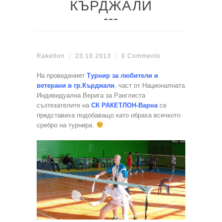
КЪРДЖАЛИ
Raketlon
23.10.2013
0 Comments
На проведеният
Турнир за любители и
ветерани в гр.Кърджали
, част от Националната
Индивидуална Верига за Ранглиста
съзтезателите на
СК РАКЕТЛОН-Варна
се
представиха подобаващо като обраха всичкото
сребро на турнира.