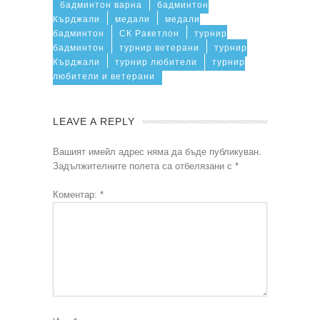
бадминтон варна
бадминтон
Кърджали
медали
медали
бадминтон
СК Ракетлон
турнир
бадминтон
турнир ветерани
турнир
Кърджали
турнир любители
турнир
любители и ветерани
LEAVE A REPLY
Вашият имейл адрес няма да бъде публикуван.
Задължителните полета са отбелязани с
*
Коментар:
*