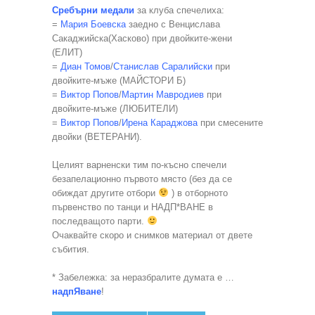
Сребърни медали
за клуба спечелиха:
=
Мария Боевска
заедно с Венцислава
Сакаджийска(Хасково) при двойките-жени
(ЕЛИТ)
=
Диан Томов
/
Станислав Саралийски
при
двойките-мъже (МАЙСТОРИ Б)
=
Виктор Попов
/
Мартин Мавродиев
при
двойките-мъже (ЛЮБИТЕЛИ)
=
Виктор Попов
/
Ирена Караджова
при смесените
двойки (ВЕТЕРАНИ).
Целият варненски тим по-късно спечели
безапелационно първото място (без да се
обиждат другите отбори
) в отборното
първенство по танци и НАДП*ВАНЕ в
последващото парти.
Очаквайте скоро и снимков материал от двете
събития.
* Забележка: за неразбралите думата е …
надпЯване
!