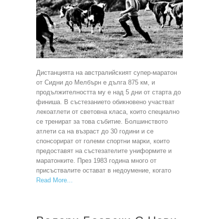
Дистанцията на австралийският супер-маратон
от Сидни до Мелбърн е дълга 875 км, и
продължителността му е над 5 дни от старта до
финиша. В състезанието обикновено участват
лекоатлети от световна класа, които специално
се тренират за това събитие. Болшинството
атлети са на възраст до 30 години и се
спонсорират от големи спортни марки, които
предоставят на състезателите униформите и
маратонките. През 1983 година много от
присъствалите остават в недоумение, когато
Read More