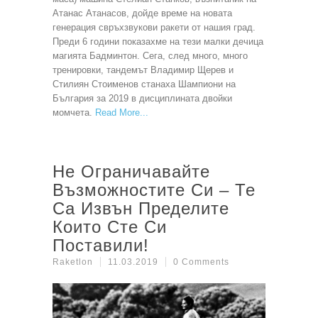
Атанас Атанасов, дойде време на новата
генерация свръхзвукови ракети от нашия град.
Преди 6 години показахме на тези малки дечица
магията Бадминтон. Сега, след много, много
тренировки, тандемът Владимир Щерев и
Стилиян Стоименов станаха Шампиони на
България за 2019 в дисциплината двойки
момчета.
Read More
Не Ограничавайте
Възможностите Си – Те
Са Извън Пределите
Които Сте Си
Поставили!
Raketlon
11.03.2019
0 Comments