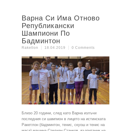
Варна Си Има Отново
Републикански
Шампиони По
Бадминтон
Raketlon
18.04.2019
0 Comments
Близо 20 години, след като Варна излъчи
последния си шампион в лицето на истинската
Ракетлон (бадминтон, тенис, скуош и тенис на
маса) машина Стелиан Станков, възпитаник на