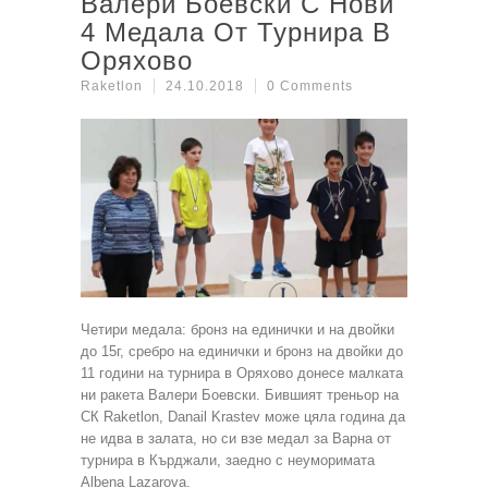
Валери Боевски С Нови
4 Медала От Турнира В
Оряхово
Raketlon
24.10.2018
0 Comments
Четири медала: бронз на единички и на двойки
до 15г, сребро на единички и бронз на двойки до
11 години на турнира в Оряхово донесе малката
ни ракета Валери Боевски. Бившият треньор на
СК Raketlon, Danail Krastev може цяла година да
не идва в залата, но си взе медал за Варна от
турнира в Кърджали, заедно с неуморимата
Albena Lazarova.