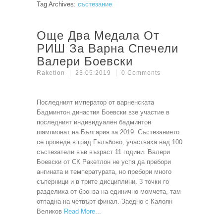
Tag Archives:
състезание
Още Два Медала От
РИШ За Варна Спечели
Валери Боевски
Raketlon
23.05.2019
0 Comments
Последният император от варненската
Бадминтон династия Боевски взе участие в
последният индивидуален бадминтон
шампионат на България за 2019. Състезанието
се проведе в град Гълъбово, участваха над 100
състезатели във възраст 11 години. Валери
Боевски от СК Ракетлон не успя да пребори
ангината и температурата, но пребори много
съперници и в трите дисциплини. 3 точки го
разделиха от бронза на единично момчета, там
отпадна на четвърт финал. Заедно с Калоян
Великов
Read More