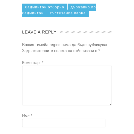
бадминтон отборно
държавно по
бадминтон
състезание варна
LEAVE A REPLY
Вашият имейл адрес няма да бъде публикуван.
Задължителните полета са отбелязани с
*
Коментар:
*
Име
*