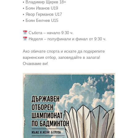
• Владимир Щерев 18+
• Боян Иванов U19
• Явор Германов U17
• Боян Белчев U15
Събота – начало 9:30 ч.
Неделя – полуфинали и финал от 9:30 ч.
Ако обичате спорта и искате да подкрепите
варненския отбор, заповядайте в залата!
Очакваме ви!