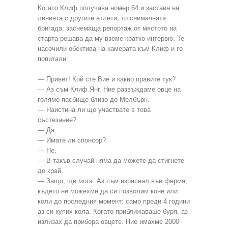
Когато Клиф получава номер 64 и застава на
линията с другите атлети, то снимачната
бригада, заснемаща репортаж от мястото на
старта решава да му вземе кратко интервю. Те
насочили обектива на камерата към Клиф и го
попитали:
— Привет! Кой сте Вие и какво правите тук?
— Аз съм Клиф Янг. Ние развъждаме овце на
голямо пасбище близо до Мелбърн.
— Наистина ли ще участвате в това
състезание?
— Да.
— Имате ли спонсор?
— Не.
— В такъв случай няма да можете да стигнете
до край.
— Защо, ще мога. Аз съм израснал във ферма,
където не можехме да си позволим коне или
коли до последния момент: само преди 4 години
аз си купих кола. Когато приближаваше буря, аз
излизах да прибера овцете. Ние имахме 2000