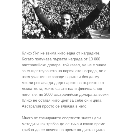
Клиф Янг не взима нито една от наградите.
Когато получава първата награда от 10 000
австралийски долара, той казал, че не е знаел
за съществуването на паричната награда, че е
взел участие не заради парите и без да му
мисли решава да даде парите на първите пет
лекоатлета, които са стигнали финиша след
него, т.е. по 2000 австралийски долара за всеки.
Клиф не оставя нито цент за себе си и цяла
Австралия просто се влюбва в него.
Много от тренираните спортисти знаят цели
методики как трябва да се тича и колко време
трябва да се почива по времe на дистанцията.