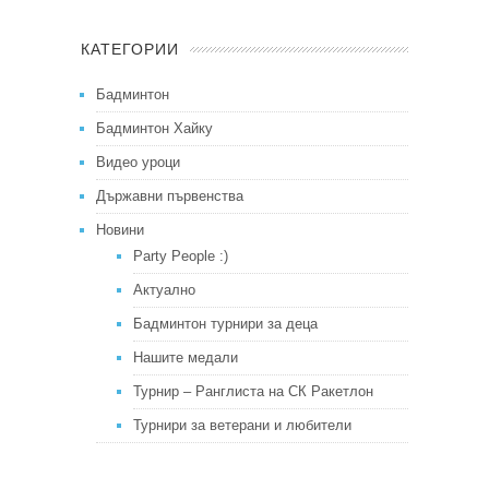
КАТЕГОРИИ
Бадминтон
Бадминтон Хайку
Видео уроци
Държавни първенства
Новини
Party People :)
Актуално
Бадминтон турнири за деца
Нашите медали
Турнир – Ранглиста на СК Ракетлон
Турнири за ветерани и любители