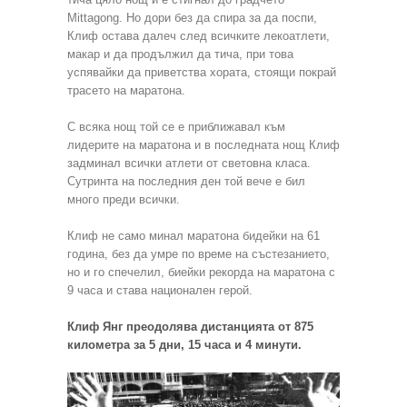
Mittagong. Но дори без да спира за да поспи,
Клиф остава далеч след всичките лекоатлети,
макар и да продължил да тича, при това
успявайки да приветства хората, стоящи покрай
трасето на маратона.
С всяка нощ той се е приближавал към
лидерите на маратона и в последната нощ Клиф
задминал всички атлети от световна класа.
Сутринта на последния ден той вече е бил
много преди всички.
Клиф не само минал маратона бидейки на 61
година, без да умре по време на състезанието,
но и го спечелил, биейки рекорда на маратона с
9 часа и става национален герой.
Клиф Янг преодолява дистанцията от 875
километра за 5 дни, 15 часа и 4 минути.