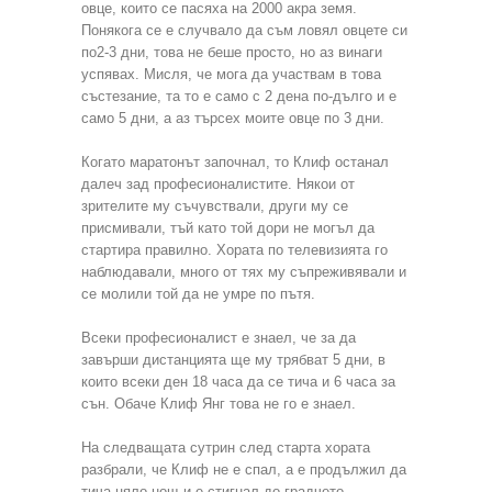
овце, които се пасяха на 2000 акра земя.
Понякога се е случвало да съм ловял овцете си
по2-3 дни, това не беше просто, но аз винаги
успявах. Мисля, че мога да участвам в това
състезание, та то е само с 2 дена по-дълго и е
само 5 дни, а аз търсех моите овце по 3 дни.
Когато маратонът започнал, то Клиф останал
далеч зад професионалистите. Някои от
зрителите му съчувствали, други му се
присмивали, тъй като той дори не могъл да
стартира правилно. Хората по телевизията го
наблюдавали, много от тях му съпреживявали и
се молили той да не умре по пътя.
Всеки професионалист е знаел, че за да
завърши дистанцията ще му трябват 5 дни, в
които всеки ден 18 часа да се тича и 6 часа за
сън. Обаче Клиф Янг това не го е знаел.
На следващата сутрин след старта хората
разбрали, че Клиф не е спал, а е продължил да
тича цяло нощ и е стигнал до градчето