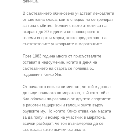
финиша.
В състезанието обикновено участват лекоатлети
от световна класа, които специално се тренират
за това събитие. Болшинството атлети са на
възраст до 30 години и се спонсорират от
големи спортни марки, които предоставят на
състезателите униформите и маратонките.
През 1983 година много от присъствалите
остават в недоумение, когато в деня на
състезанието на старта се появява 61
годишният Клиф Янг.
От началото всички си мислят, че той е дошъл
да види началото на маратона, тъй като той е
бил облечен по-различно от другите спортисти:
в работен гащеризон и галоши обути върху
обувките му. Но когато Клиф отива към масата
за да получи номер на участник в маратона,
всички разбират, че той възнамерява да се
състезава както всички останали.