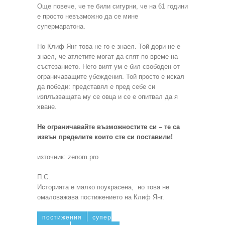
Още повече, че те били сигурни, че на 61 години
е просто невъзможно да се мине
супермаратона.
Но Клиф Янг това не го е знаел. Той дори не е
знаел, че атлетите могат да спят по време на
състезанието. Него вият ум е бил свободен от
ограничаващите убеждения. Той просто е искал
да победи: представял е пред себе си
изплъзващата му се овца и се е опитвал да я
хване.
Не ограничавайте възможностите си – те са
извън пределите които сте си поставили!
източник: zenom.pro
П.С.
Историята е малко поукрасена, но това не
омаловажава постижението на Клиф Янг.
постижения
супер