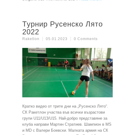
Турнир Русенско Лято
2022
Raketlon
05.01.2023
0 Comments
Кратко видео от трите дни на „Русенско Лято“.
СК Ракетлон участва във всички възрастови
групи U11/U13/U15. Най-добро представяне за
клуба направи Мартин Стратиев. Шампион в MS
и MD с Валери Боевски. Малката армия на СК