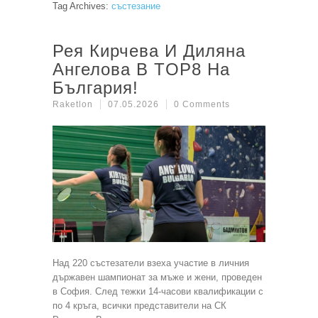
Tag Archives:
състезание
Рея Кирчева И Диляна
Ангелова В TOP8 На
България!
Raketlon
07.05.2026
0 Comments
Над 220 състезатели взеха участие в личния
държавен шампионат за мъже и жени, проведен
в София. След тежки 14-часови квалификации с
по 4 кръга, всички представители на СК