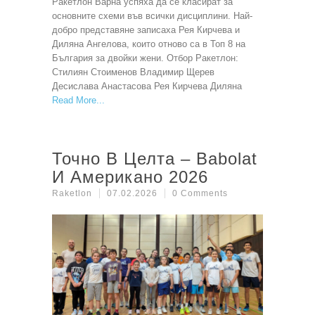
Ракетлон Варна успяха да се класират за
основните схеми във всички дисциплини. Най-
добро представяне записаха Рея Кирчева и
Диляна Ангелова, които отново са в Топ 8 на
България за двойки жени. Отбор Ракетлон:
Стилиян Стоименов Владимир Щерев
Десислава Анастасова Рея Кирчева Диляна
Read More
Точно В Целта – Babolat
И Американо 2026
Raketlon
07.02.2026
0 Comments