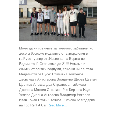
Моля да ни извините за голямото забавяне, но
досега броихме медалите от завършилия в
гр.Русе турнир от „Национална Верига по
Бадминтон“! Стигнахме до 21!!! Нямаме и
снимки от всички подиуми, свърши ни лентата
Медалисти от Русе: Стилиян Стоименов
Десислава Анастасова Владимир Щерев Цветан
Цветков Александра Стратиева Габриела
Джолева Мартин Стратиев Рея Кирчева Надя
Убчева Диляна Ангелова Владимир Николов
Иван Тонев Стоян Стоянов Отново благодарим
на Top Rent A Car
Read More