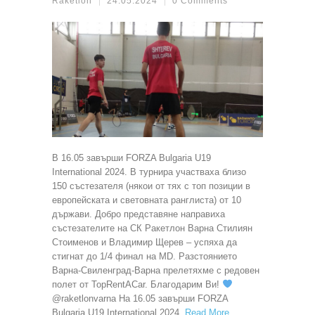
Raketlon
24.05.2024
0 Comments
В 16.05 завърши FORZA Bulgaria U19
International 2024. В турнира участваха близо
150 състезателя (някои от тях с топ позиции в
европейската и световната ранглиста) от 10
държави. Добро представяне направиха
състезателите на СК Ракетлон Варна Стилиян
Стоименов и Владимир Щерев – успяха да
стигнат до 1/4 финал на MD. Разстоянието
Варна-Свиленград-Варна прелетяхме с редовен
полет от TopRentАCar. Благодарим Ви!
@raketlonvarna На 16.05 завърши FORZA
Bulgaria U19 International 2024.
Read More