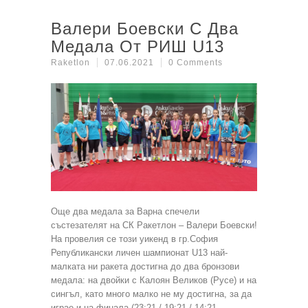
Валери Боевски С Два
Медала От РИШ U13
Raketlon
07.06.2021
0 Comments
Още два медала за Варна спечели
състезателят на СК Ракетлон – Валери Боевски!
На провелия се този уикенд в гр.София
Републикански личен шампионат U13 най-
малката ни ракета достигна до два бронзови
медала: на двойки с Калоян Великов (Русе) и на
сингъл, като много малко не му достигна, за да
играе и на финала (23:21 / 19:21 / 14:21 –