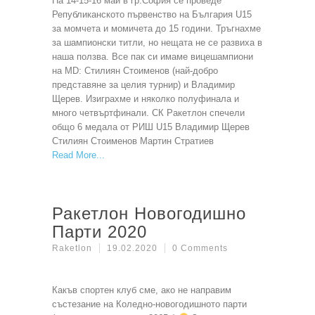
На 14-15-16 май в гр.София се проведе
Републиканското първенство на България U15
за момчета и момичета до 15 години. Тръгнахме
за шампионски титли, но нещата не се развиха в
наша ползва. Все пак си имаме вицешампиони
на MD: Стилиян Стоименов (най-добро
представяне за целия турнир) и Владимир
Щерев. Изиграхме и няколко полуфинала и
много четвъртфинали. СК Ракетлон спечели
общо 6 медала от РИШ U15 Владимир Щерев
Стилиян Стоименов Мартин Стратиев
Read More
Ракетлон Новогодишно
Парти 2020
Raketlon
19.02.2020
0 Comments
Какъв спортен клуб сме, ако не направим
състезание на Коледно-новогодишното парти