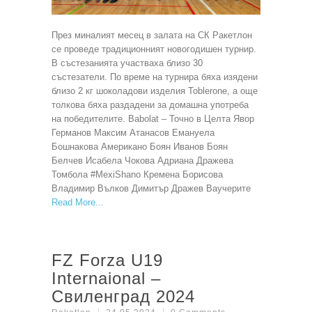
През миналият месец в залата на СК Ракетлон
се проведе традиционният новогодишен турнир.
В състезанията участваха близо 30
състезатели. По време на турнира бяха изядени
близо 2 кг шоколадови изделия Toblerone, а още
толкова бяха раздадени за домашна употреба
на победителите. Babolat – Точно в Целта Явор
Германов Максим Атанасов Емануела
Бошнакова Американо Боян Иванов Боян
Белчев Исабела Чокова Адриана Дражева
Томбола #MexiShano Кремена Борисова
Владимир Вълков Димитър Дражев Ваучерите
Read More
FZ Forza U19
Internaional –
Свиленград 2024