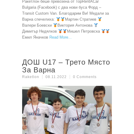
Ракетлон беше превозена от TopRentACar
Bulgaria (Facebook) с два нови буса Форд –
Transit Custom Van. Благодарим Ви! Медали за
Варна спечелиха:
Мартин Стратиев
Валери Боевски
Виктория Антонова
Димитър Недялков
Мишел Петровска
Емил Яначков
Read More
ДОШ U17 – Трето Място
За Варна
Raketlon
08.11.2022
0 Comments