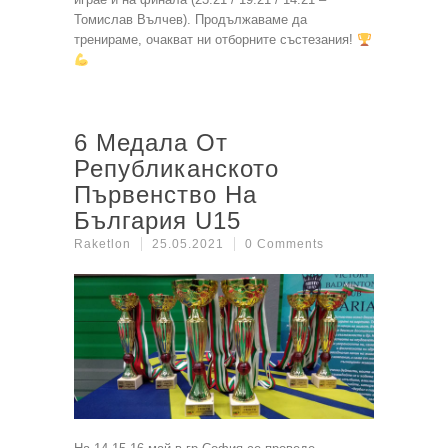
Томислав Вълчев). Продължаваме да
тренираме, очакват ни отборните състезания!
6 Медала От
Републиканското
Първенство На
България U15
Raketlon
25.05.2021
0 Comments