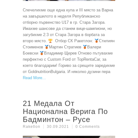
Спечелихме още една купа и III място за Варна
на завършилото в неделя Републиканско
отборно първенство U17 в гр. Стара Загора.
Имахме шансове да станем вице-шампиони, но
загубихме 2:3 от Стара Загора в борбата за
второ място.
Отбор СК Ракетлон:
Стилиян
Стоименов
Мартин Стратиев
Валери
Боевски
Владимир Щерев Отново пътувахме
перфектно с Custom Ford от TopRentaCar, за
което благодарим! Гориво за срещите заредихме
от GoldnutritionBulgaria. И няколко дузини пера
Read More
21 Медала От
Национална Верига По
Бадминтон – Русе
Raketlon
30.09.2021
0 Comments