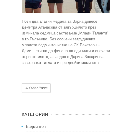
Нови два златни медала за Варна донесе
Демитра Атанасова от завършилото през
изминала седмица състезание „Млади Таланти“
в гр.Гълъбово. Без особени затруднения
младата бадминтонистка на СК Ракетлон –
Деми – стигна до финала на единички и спечели
първото място, а заедно с Дарина Захариева
завоюваха титлата и при двойки момичета.
⇐
Older Posts
КАТЕГОРИИ
Бадминтон