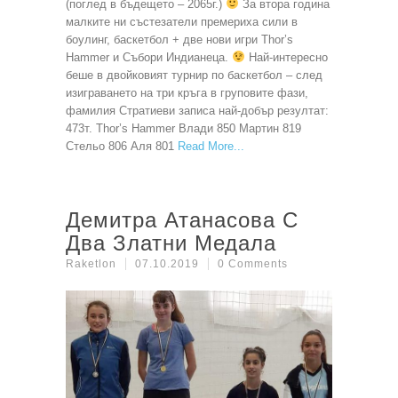
(поглед в бъдещето – 2065г.)
За втора година
малките ни състезатели премериха сили в
боулинг, баскетбол + две нови игри Thor’s
Hammer и Събори Индианеца.
Най-интересно
беше в двойковият турнир по баскетбол – след
изиграването на три кръга в груповите фази,
фамилия Стратиеви записа най-добър резултат:
473т. Thor’s Hammer Влади 850 Мартин 819
Стельо 806 Аля 801
Read More
Демитра Атанасова С
Два Златни Медала
Raketlon
07.10.2019
0 Comments