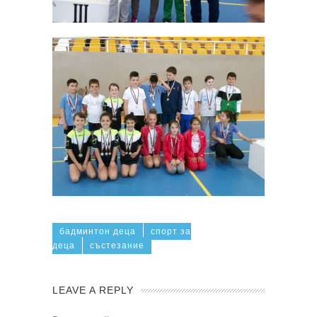
бадминтон деца
спорт за
деца
състезание
LEAVE A REPLY