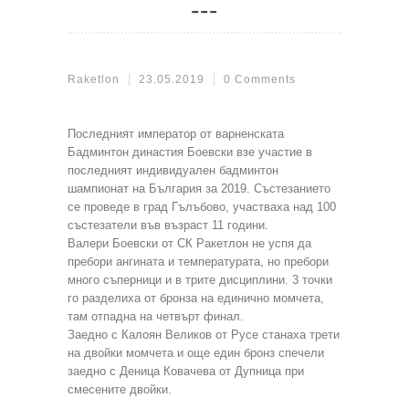
Raketlon
23.05.2019
0 Comments
Последният император от варненската
Бадминтон династия Боевски взе участие в
последният индивидуален бадминтон
шампионат на България за 2019. Състезанието
се проведе в град Гълъбово, участваха над 100
състезатели във възраст 11 години.
Валери Боевски от СК Ракетлон не успя да
пребори ангината и температурата, но пребори
много съперници и в трите дисциплини. 3 точки
го разделиха от бронза на единично момчета,
там отпадна на четвърт финал.
Заедно с Калоян Великов от Русе станаха трети
на двойки момчета и още един бронз спечели
заедно с Деница Ковачева от Дупница при
смесените двойки.