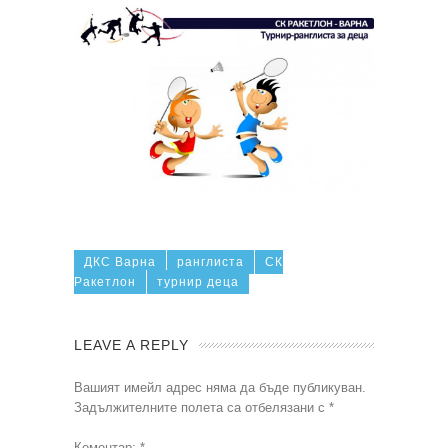
ДКС Варна
ранглиста
СК
Ракетлон
турнир деца
LEAVE A REPLY
Вашият имейл адрес няма да бъде публикуван.
Задължителните полета са отбелязани с
*
Коментар:
*