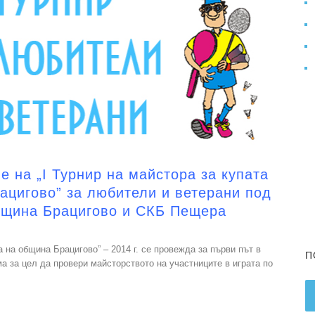
 на „I Турнир на майстора за купата
ацигово” за любители и ветерани под
бщина Брацигово и СКБ Пещера
а на община Брацигово” – 2014 г. се провежда за първи път в
П
а за цел да провери майсторството на участниците в играта по