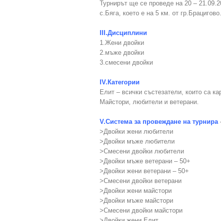
Турнирът ще се проведе на 20 – 21.09.2
с.Бяга, което е на 5 км. от гр.Брацигово
III.Дисциплини
1.Жени двойки
2.мъже двойки
3.смесени двойки
IV.Категории
Елит – всички състезатели, които са к
Майстори, любители и ветерани.
V.Система за провеждане на турнира
>Двойки жени любители
>Двойки мъже любители
>Смесени двойки любители
>Двойки мъже ветерани – 50+
>Двойки жени ветерани – 50+
>Смесени двойки ветерани
>Двойки жени майстори
>Двойки мъже майстори
>Смесени двойки майстори
>Двойки жени Елит