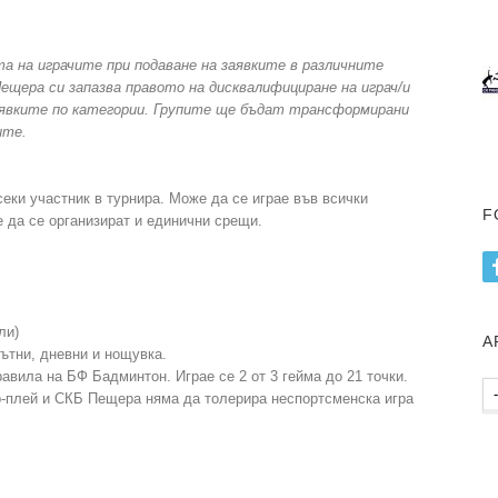
а на играчите при подаване на заявките в различните
ещера си запазва правото на дисквалифициране на играч/и
аявките по категории. Групите ще бъдат трансформирани
ите.
всеки участник в турнира. Може да се играе във всички
F
 да се организират и единични срещи.
ли)
А
пътни, дневни и нощувка.
авила на БФ Бадминтон. Играе се 2 от 3 гейма до 21 точки.
Ар
р-плей и СКБ Пещера няма да толерира неспортсменска игра
пу