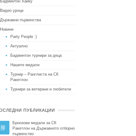
Бадминтон Хайку
Видео уроци
Държавни първенства
Новини
Party People :)
Актуално
Бадминтон турнири за деца
Нашите медали
Турнир – Ранглиста на СК
Ракетлон
Турнири за ветерани и любители
ОСЛЕДНИ ПУБЛИКАЦИИ
Бронзови медали за СК
Ракетлон на Държавното отборно
първенство