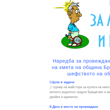
Наредба за провеждане
на кмета на община Бр
шефството на о
I.Цели и задачи
„I турнир на майстора за купата на кмет
китното родопско градче Брацигово и им
двойки и единично.
II.Дата и място на провеждане