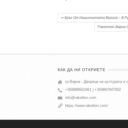
⇐
Кръг От Националната Верига – В Р
Ракетлон Варна 
КАК ДА НИ ОТКРИЕТЕ
гр.Варна - Двореца на културата и 
+359888502461 | +359897947002
info@raketlon.com
https://www.raketlon.com/