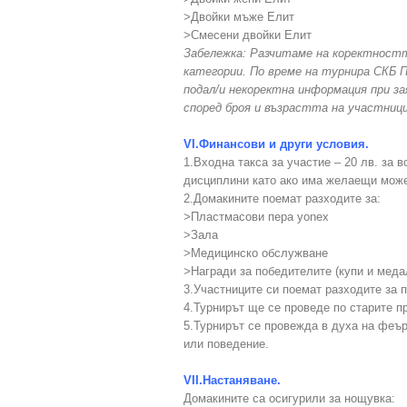
>Двойки мъже Елит
>Смесени двойки Елит
Забележка: Разчитаме на коректностт
категории. По време на турнира СКБ П
подал/и некоректна информация при з
според броя и възрастта на участниц
VI.Финансови и други условия.
1.Входна такса за участие – 20 лв. за 
дисциплини като ако има желаещи може
2.Домакините поемат разходите за:
>Пластмасови пера yonex
>Зала
>Медицинско обслужване
>Награди за победителите (купи и меда
3.Участниците си поемат разходите за 
4.Турнирът ще се проведе по старите пр
5.Турнирът се провежда в духа на феъ
или поведение.
VII.Настаняване.
Домакините са осигурили за нощувка: