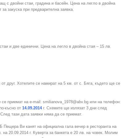
гащ с двойни стаи, градина и басейн. Цена на легло в двойна
т за закуска при предварителна заявка.
стаи и две единични. Цена на легло в двойна стая – 15 лв.
от друг. Хотелите се намират на 5 км. от с. Бяга, където ще се
се приемат на e-mail: smilianova_1978@abv.bg или на телефон:
по-късно от
14.09.2014
г. Схемите ще излязат 3 дни след
 След тази дата заявки няма да се приемат.
Б Пещера Ви канят на официална гала вечер в ресторанта на
. на 20.09.2014 г. Куверта за банкета е 20 лв. на човек. Молим