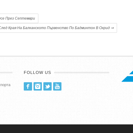
усе През Септември
След Края На Балканското Първенство По Бадминтон В Охрид
⇒
FOLLOW US
спорта
Facebook
Instagram
Twitter
Youtube