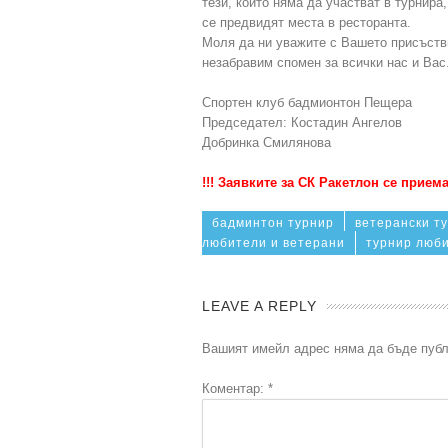
тези, които няма да участват в турнира
се предвидят места в ресторанта.
Моля да ни уважите с Вашето присъстви
незабравим спомен за всички нас и Вас
Спортен клуб бадмионтон Пещера
Председател: Костадин Ангелов
Добринка Смилянова
!!! Заявките за СК Ракетлон се приема
бадминтон турнир
ветерански т
любители и ветерани
турнир люб
LEAVE A REPLY
Вашият имейл адрес няма да бъде публ
Коментар:
*