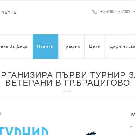
+359 897 947002 ; 
- ВАРНА
вка За Деца
Новини
График
Цени
Дарителск
ОРГАНИЗИРА ПЪРВИ ТУРНИР З
ВЕТЕРАНИ В ГР.БРАЦИГОВО
s
К