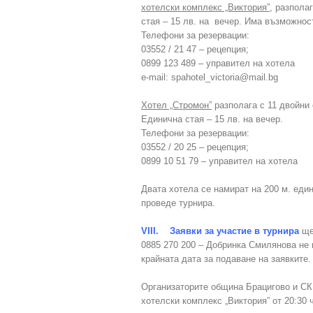
хотелски комплекс „Виктория”
, разпола
стая – 15 лв. на вечер. Има възможнос
Телефони за резервации:
03552 / 21 47 – рецепция;
0899 123 489 – управител на хотела
e-mail: spahotel_victoria@mail.bg
Хотел „Стромон”
разполага с 11 двойни 
Единична стая – 15 лв. на вечер.
Телефони за резервации:
03552 / 20 25 – рецепция;
0899 10 51 79 – управител на хотела
Двата хотела се намират на 200 м. един 
проведе турнира.
VIII. Заявки за участие в турнира
ще 
0885 270 200 – Добринка Смилянова не 
крайната дата за подаване на заявките.
Организаторите община Брацигово и СК
хотелски комплекс „Виктория” от 20:30 ч