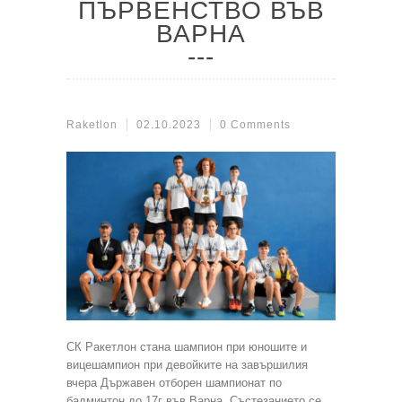
ПЪРВЕНСТВО ВЪВ
ВАРНА
Raketlon
02.10.2023
0 Comments
СК Ракетлон стана шампион при юношите и
вицешампион при девойките на завършилия
вчера Държавен отборен шампионат по
бадминтон до 17г във Варна. Състезанието се