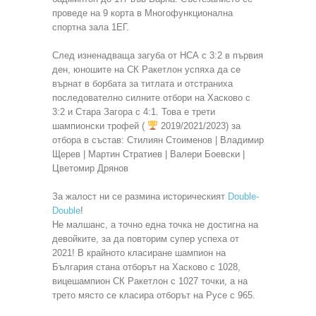
проведе на 9 корта в Многофункционална
спортна зала 1ЕГ.
След изненадваща загуба от НСА с 3:2 в първия
ден, юношите на СК Ракетлон успяха да се
върнат в борбата за титлата и отстраниха
последователно силните отбори на Хасково с
3:2 и Стара Загора с 4:1. Това е трети
шампионски трофей (
2019/2021/2023) за
отбора в състав: Стилиян Стоименов | Владимир
Щерев | Мартин Стратиев | Валери Боевски |
Цветомир Дрянов
За жалост ни се размина историческият
Double-
Double
!
Не малшанс, а точно една точка не достигна на
девойките, за да повторим супер успеха от
2021! В крайното класиране шампион на
България стана отборът на Хасково с 1028,
вицешампион СК Ракетлон с 1027 точки, а на
трето място се класира отборът на Русе с 965.