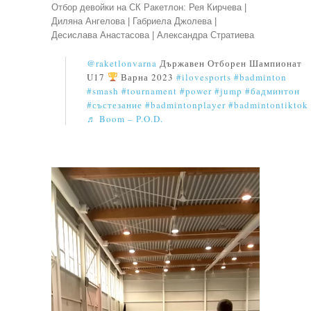
Отбор девойки на СК Ракетлон: Рея Кирчева |
Диляна Ангелова | Габриела Джолева |
Десислава Анастасова | Александра Стратиевa
@raketlonvarna
Държавен Отборен Шампионат
U17
Варна 2023
#ilovesports
#badminton
#smash
#tournament
#power
#jump
#бадминтон
#състезание
#badmintonplayer
#badmintontiktok
♬ Boom – P.O.D.