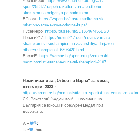
ЧерноМоре:
https://www.chernomore.bg/a/17-
sport/258377-uspeh-raketlon-varna-e-otboren-
shampion-na-balgariya-po-badminton
ВСпорт:
https://vsport.bg/sastezatelite-na-sk-
raketlon-varna-s-nova-otborna-kupa/
РусеИнфо:
https://rousse.info/D135467456DSD
Новини247:
https://novini247.com/novini/varna-e-
shampion-i-vitseshampion-na-zavarshiliya-darjaven-
otboren-shampionat_6896420.html
ВарнаЕ:
https://varnae.bg/sport-drugi/varnenski-
badmintonisti-stanaha-durjavni-shampioni-2107
Номинирани за „Отбор на Варна“ за месец
октомври -2023 г
https://varnautre.bg/nominatsiite_za_sportist_na_varna_za_okto
СК „Ракетлон“ /бадминтон/ – шампиони на
България за юноши и сребърен медал при
девойките.
WE
like
share!