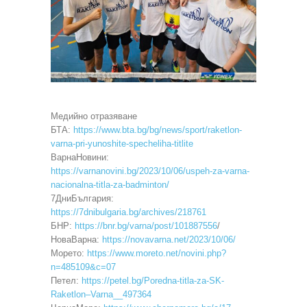
Медийно отразяване
БТА:
https://www.bta.bg/bg/news/sport/raketlon-
varna-pri-yunoshite-specheliha-titlite
ВарнаНовини:
https://varnanovini.bg/2023/10/06/uspeh-za-varna-
nacionalna-titla-za-badminton/
7ДниБългария:
https://7dnibulgaria.bg/archives/218761
БНР:
https://bnr.bg/varna/post/101887556
/
НоваВарна:
https://novavarna.net/2023/10/06/
Морето:
https://www.moreto.net/novini.php?
n=485109&c=07
Петел:
https://petel.bg/Poredna-titla-za-SK-
Raketlon–Varna__497364