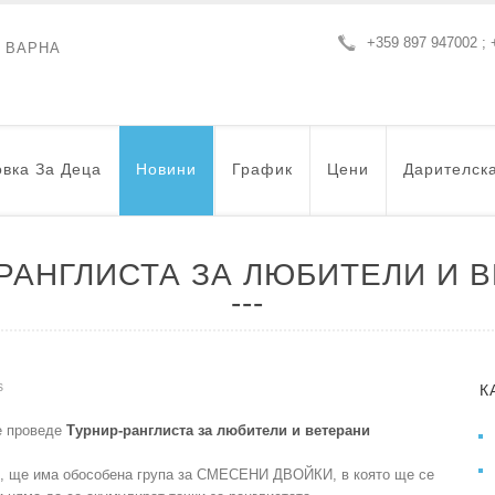
+359 897 947002 ; 
- ВАРНА
вка За Деца
Новини
График
Цени
Дарителск
РАНГЛИСТА ЗА ЛЮБИТЕЛИ И 
s
К
е проведе
Турнир-ранглиста за любители и ветерани
я, ще има обособена група за СМЕСЕНИ ДВОЙКИ, в която ще се