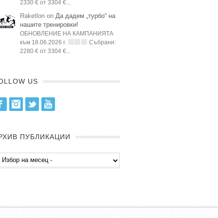
2330 € от 3304 €...
Raketlon on
Да дадем „турбо“ на
нашите тренировки!
ОБНОВЛЕНИЕ НА КАМПАНИЯТА
към 18.06.2026 г.
Събрани:
2280 € от 3304 €...
OLLOW US
Facebook
Instagram
Twitter
Youtube
РХИВ ПУБЛИКАЦИИ
хив
бликации