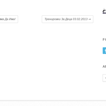
.
ма Да Има!
Тренировки За Деца 03.02.2013
⇒
F
А
Ар
пу