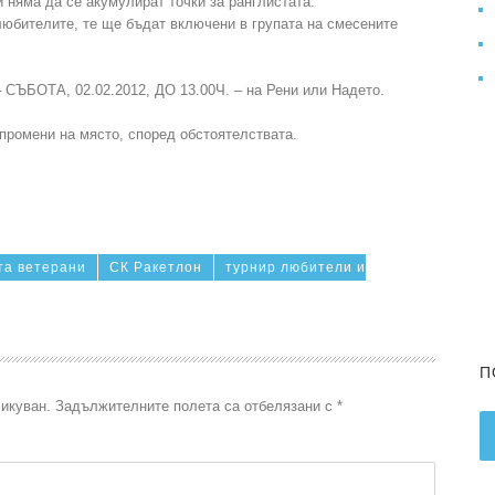
и няма да се акумулират точки за ранглистата.
любителите, те ще бъдат включени в групата на смесените
 СЪБОТА, 02.02.2012, ДО 13.00Ч. – на Рени или Надето.
 промени на място, според обстоятелствата.
та ветерани
СК Ракетлон
турнир любители и
П
икуван.
Задължителните полета са отбелязани с
*