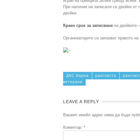
играе на принципа „всеки срещу всеки“ 
При наличие на записали се двойки от 
двойки.
Краен срок за записване
на двойките –
Организаторите си запазват правото на
ДКС Варна
ранглиста
ранглис
ветерани
LEAVE A REPLY
Вашият имейл адрес няма да бъде публ
Коментар:
*