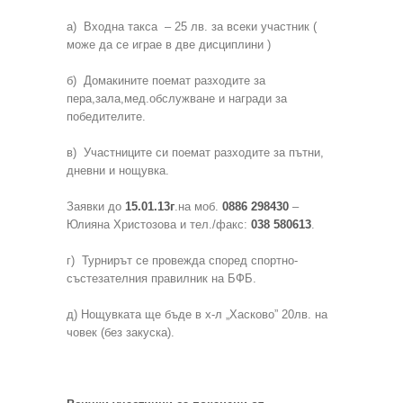
а) Входна такса – 25 лв. за всеки участник (
може да се играе в две дисциплини )
б) Домакините поемат разходите за
пера,зала,мед.обслужване и награди за
победителите.
в) Участниците си поемат разходите за пътни,
дневни и нощувка.
Заявки до
15.01.13г
.на моб.
0886 298430
–
Юлияна Христозова и тел./факс:
038 580613
.
г) Турнирът се провежда според спортно-
състезателния правилник на БФБ.
д) Нощувката ще бъде в х-л „Хасково”
20лв. на
човек (без закуска).