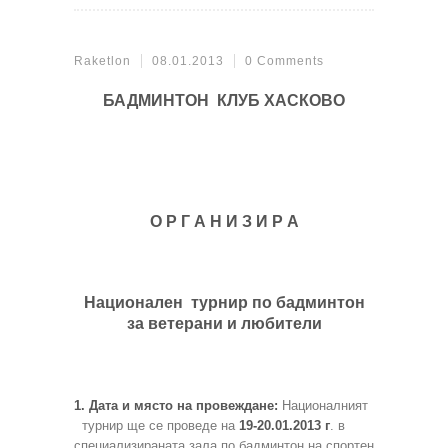
Raketlon
08.01.2013
0 Comments
БАДМИНТОН КЛУБ ХАСКОВО
О Р Г А Н И З И Р А
Национален турнир по бадминтон
за ветерани и любители
1. Дата и място на провеждане:
Националният
турнир ще се проведе
на
19-20.01.2013 г
. в
специализираната зала по бадминтон.на спортен