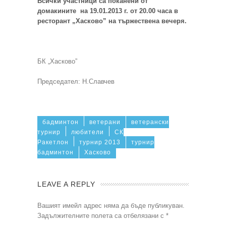
Всички участници са поканени от
домакините на 19.01.2013 г. от 20.00 часа в
ресторант „Хасково” на тържествена вечеря.
БК „Хасково”
Председател: Н.Славчев
бадминтон
ветерани
ветерански
турнир
любители
СК
Ракетлон
турнир 2013
турнир
бадминтон
Хасково
LEAVE A REPLY
Вашият имейл адрес няма да бъде публикуван.
Задължителните полета са отбелязани с
*