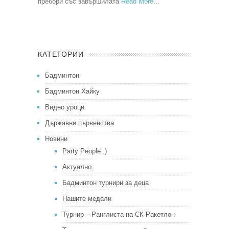
пребори със завършилата
Read More
КАТЕГОРИИ
Бадминтон
Бадминтон Хайку
Видео уроци
Държавни първенства
Новини
Party People :)
Актуално
Бадминтон турнири за деца
Нашите медали
Турнир – Ранглиста на СК Ракетлон