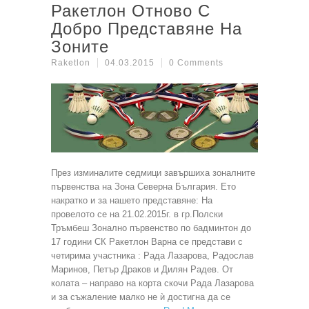
Ракетлон Отново С
Добро Представяне На
Зоните
Raketlon
04.03.2015
0 Comments
През изминалите седмици завършиха зоналните
първенства на Зона Северна България. Ето
накратко и за нашето представяне: На
провелото се на 21.02.2015г. в гр.Полски
Тръмбеш Зонално първенство по бадминтон до
17 години СК Ракетлон Варна се представи с
четирима участника : Рада Лазарова, Радослав
Маринов, Петър Драков и Дилян Радев. От
колата – направо на корта скочи Рада Лазарова
и за съжаление малко не ѝ достигна да се