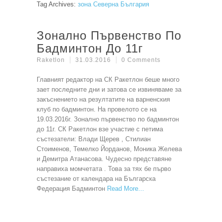
Tag Archives:
зона Северна България
Зонално Първенство По
Бадминтон До 11г
Raketlon
31.03.2016
0 Comments
Главният редактор на СК Ракетлон беше много
зает последните дни и затова се извиняваме за
закъснението на резултатите на варненския
клуб по бадминтон. На провелото се на
19.03.2016г. Зонално първенство по бадминтон
до 11г. СК Ракетлон взе участие с петима
състезатели: Влади Щерев , Стилиан
Стоименов, Темелко Йорданов, Моника Желева
и Демитра Атанасова. Чудесно представяне
направиха момчетата . Това за тях бе първо
състезание от календара на Българска
Федерация Бадминтон
Read More