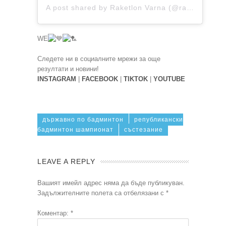
A post shared by Raketlon Varna (@raketlonvarna)
WE
Следете ни в социалните мрежи за още
резултати и новини!
INSTAGRAM
|
FACEBOOK
|
TIKTOK
|
YOUTUBE
държавно по бадминтон
републикански
бадминтон шампионат
състезание
LEAVE A REPLY
Вашият имейл адрес няма да бъде публикуван.
Задължителните полета са отбелязани с
*
Коментар:
*