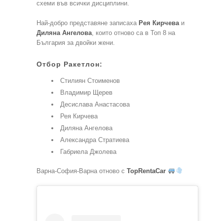
схеми във всички дисциплини.
Най-добро представяне записаха
Рея Кирчева
и
Диляна Ангелова
, които отново са в Топ 8 на
България за двойки жени.
Отбор Ракетлон:
Стилиян Стоименов
Владимир Щерев
Десислава Анастасова
Рея Кирчева
Диляна Ангелова
Александра Стратиева
Габриела Джолева
Варна-София-Варна отново с
TopRentaCar