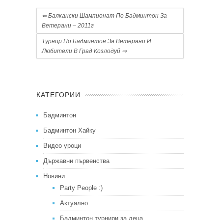
⇐
Балкански Шампионат По Бадминтон За
Ветерани – 2011г
Турнир По Бадминтон За Ветерани И
Любители В Град Козлодуй
⇒
КАТЕГОРИИ
Бадминтон
Бадминтон Хайку
Видео уроци
Държавни първенства
Новини
Party People :)
Актуално
Бадминтон турнири за деца