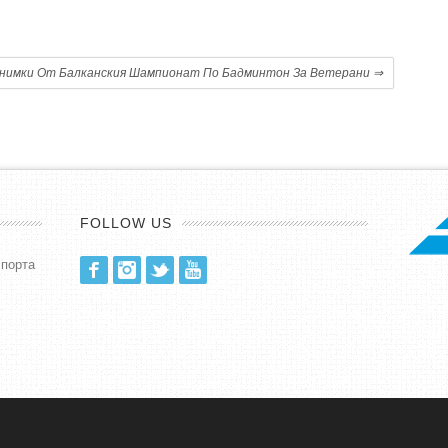
нимки От Балканския Шампионат По Бадминтон За Ветерани
⇒
FOLLOW US
спорта
Facebook
Instagram
Twitter
Youtube