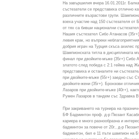
На завършилия вчера 16.01.2011г. Балк
състезатели се представиха отлично ка
различните възрастови групи. Шампионат
взеха участие над 150 състезателя от 
от тях са бивши национални състезател
Нашия състезател Сибо Атанасов (35г+)
левия крак, но въпреки неблагоприятни
добрия играч на Турция скъса ахилес пр
Шампионската титла в дисциплината мъ
финал при двойките-мъже (35г+) Сибо А
златото след победа с 2:1 гейма над Ж
представиха и останалите ни състезате
при двойките-мъже (55г+) заедно със 
двойките-жени (35г+). Бронзови отличи
Лазаров при двойките-мъже (40г+), какт
Румен Лазаров в тандем със Здравка Въ
При закриването на турнира на празнич
БФ Бадминтон проф. д-р Пюзант Касабян
кариера е много разнообразна и интере
бадминтон за повече от 20г., д-р Пюзан
бадминтон, бил е 11 пъти шампион на Б