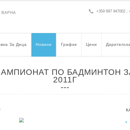
+359 897 947002 ; 
- ВАРНА
вка За Деца
Новини
График
Цени
Дарителск
АМПИОНАТ ПО БАДМИНТОН З
2011Г
s
К