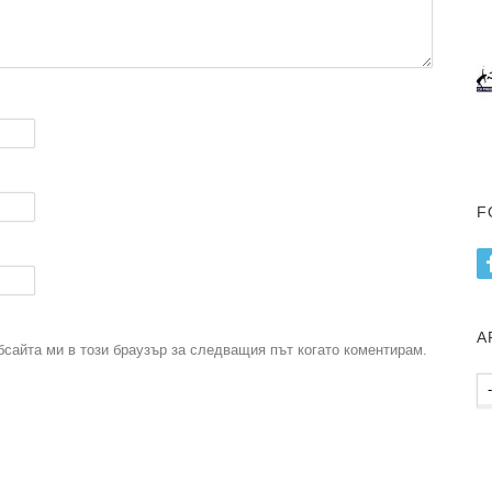
F
А
бсайта ми в този браузър за следващия път когато коментирам.
Ар
пу
.