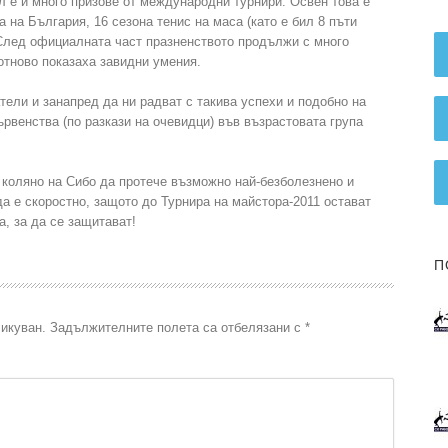
л е и много призове от международни турнири. Освен това е
а на България, 16 сезона тенис на маса (като е бил 8 пъти
 След официалната част празненството продължи с много
 отново показаха завидни умения.
ели и занапред да ни радват с такива успехи и подобно на
ървенства (по разкази на очевидци) във възрастовата група
 коляно на Сибо да протече възможно най-безболезнено и
да е скоростно, защото до Турнира на майстора-2011 остават
а, за да се защитават!
П
икуван.
Задължителните полета са отбелязани с
*