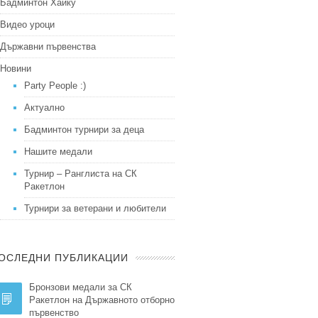
Бадминтон Хайку
Видео уроци
Държавни първенства
Новини
Party People :)
Актуално
Бадминтон турнири за деца
Нашите медали
Турнир – Ранглиста на СК
Ракетлон
Турнири за ветерани и любители
ОСЛЕДНИ ПУБЛИКАЦИИ
Бронзови медали за СК
Ракетлон на Държавното отборно
първенство