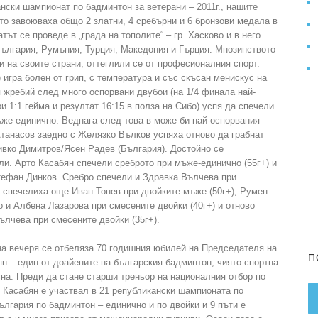
ански шампионат по бадминтон за ветерани – 2011г., нашите
то завоюваха общо 2 златни, 4 сребърни и 6 бронзови медала в
ът се проведе в „града на тополите“ – гр. Хасково и в него
България, Румъния, Турция, Македония и Гърция. Мнозинството
и на своите страни, оттеглили се от професионалния спорт.
 игра болен от грип, с температура и със скъсан менискус на
я жребий след много оспорвани двубои (на 1/4 финала най-
и 1:1 гейма и резултат 16:15 в полза на Сибо) успя да спечели
же-единично. Веднага след това в може би най-оспорвания
танасов заедно с Желязко Вълков успяха отново да грабнат
ивко Димитров/Ясен Радев (България). Достойно се
ли. Арто Касабян спечели среброто при мъже-единично (55г+) и
Стефан Динков. Сребро спечели и Здравка Вълчева при
я спечелиха още Иван Тонев при двойките-мъже (50г+), Румен
о и Албена Лазарова при смесените двойки (40г+) и отново
лчева при смесените двойки (35г+).
на вечеря се отбеляза 70 годишния юбилей на Председателя на
П
 – един от доайените на българския бадминтон, чиято спортна
сна. Преди да стане старши треньор на националния отбор по
т Касабян е участвал в 21 републикански шампионата по
ългария по бадминтон – единично и по двойки и 9 пъти е