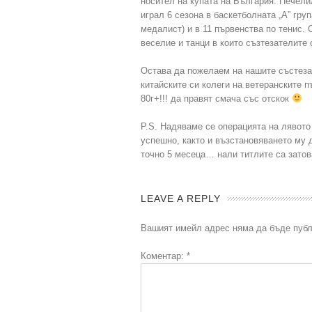
носител на купата на България. Печели
играл 6 сезона в баскетболната „А” груп
медалист) и в 11 първенства по тенис.
веселие и танци в които съзтезателите
Остава да пожелаем на нашите състезат
китайските си колеги на ветеранските п
80г+!!! да правят смача със отскок
P.S. Надяваме се операцията на лявото
успешно, както и възстановяването му 
точно 5 месеца… нали титлите са затов
LEAVE A REPLY
Вашият имейл адрес няма да бъде публ
Коментар:
*