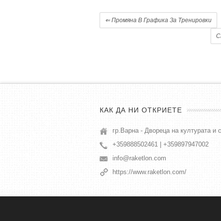
⇐
Промяна В Графика За Тренировки
С
КАК ДА НИ ОТКРИЕТЕ
гр.Варна - Двореца на културата и 
+359888502461 | +359897947002
info@raketlon.com
https://www.raketlon.com/