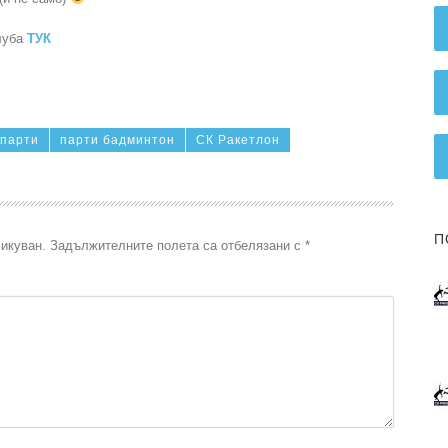
клуба
ТУК
парти
парти бадминтон
СК Ракетлон
П
икуван.
Задължителните полета са отбелязани с
*