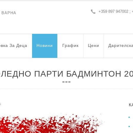
+359 897 947002 ; 
- ВАРНА
вка За Деца
Новини
График
Цени
Дарителск
ЛЕДНО ПАРТИ БАДМИНТОН 2
s
К