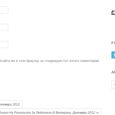
F
бсайта ми в този браузър за следващия път когато коментирам.
А
Ар
пу
.
екември 2012
Финал На Ранглиста За Любители И Ветерани, Декември 2012
⇒