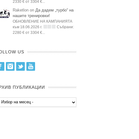
2330 € от 3304 €...
Raketlon on
Да дадем „турбо“ на
нашите тренировки!
ОБНОВЛЕНИЕ НА КАМПАНИЯТА
към 18.06.2026 г.
Събрани:
2280 € от 3304 €...
OLLOW US
Facebook
Instagram
Twitter
Youtube
РХИВ ПУБЛИКАЦИИ
хив
бликации