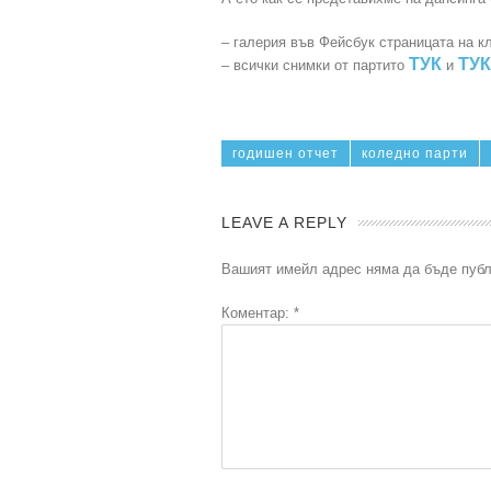
– галерия във Фейсбук страницата на 
ТУК
ТУК
– всички снимки от партито
и
годишен отчет
коледно парти
LEAVE A REPLY
Вашият имейл адрес няма да бъде публ
Коментар:
*