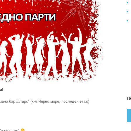
и!
П
Пиано бар „Старс“ (х-л Черно море, последен етаж)
(и не само)