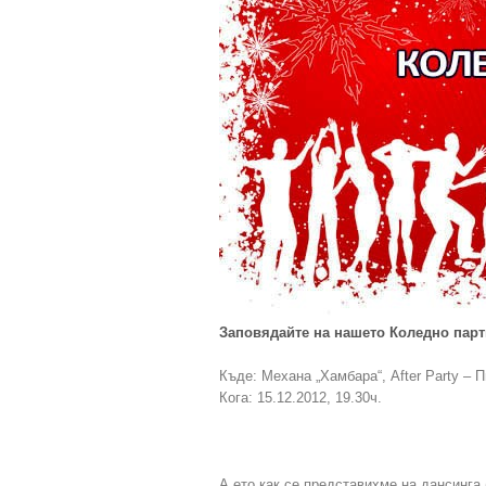
Заповядайте на нашето Коледно парт
Къде: Механа „Хамбара“, After Party – 
Кога: 15.12.2012, 19.30ч.
А ето как се представихме на дансинга 