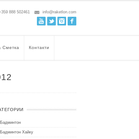
+359 888 502461
info@raketlon.com
Youtube
Twitter
Instagram
Facebook
а Сметка
Контакти
012
АТЕГОРИИ
Бадминтон
Бадминтон Хайку