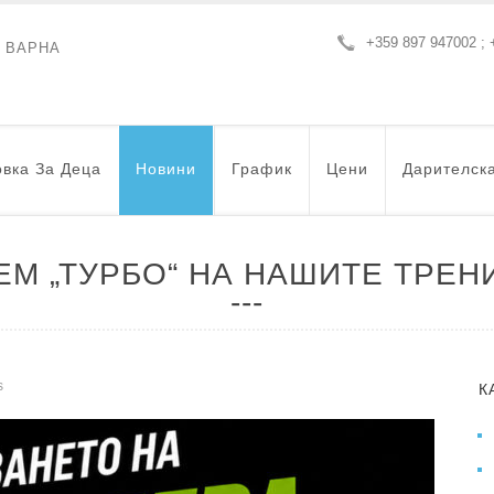
+359 897 947002 ; 
- ВАРНА
вка За Деца
Новини
График
Цени
Дарителск
ЕМ „ТУРБО“ НА НАШИТЕ ТРЕН
s
К