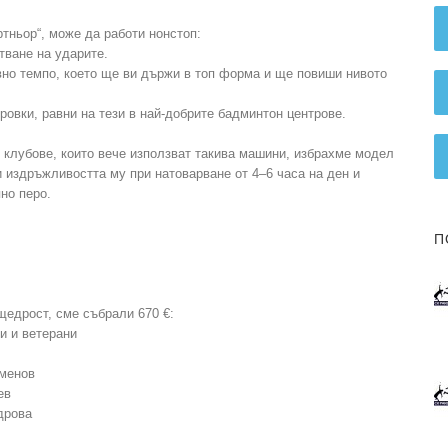
ртньор“, може да работи нонстоп:
тване на ударите.
вно темпо, което ще ви държи в топ форма и ще повиши нивото
ровки, равни на тези в най-добрите бадминтон центрове.
 клубове, които вече използват такива машини, избрахме модел
и издръжливостта му при натоварване от 4–6 часа на ден и
но перо.
П
щедрост, сме събрали 670 €:
и и ветерани
именов
ев
дрова