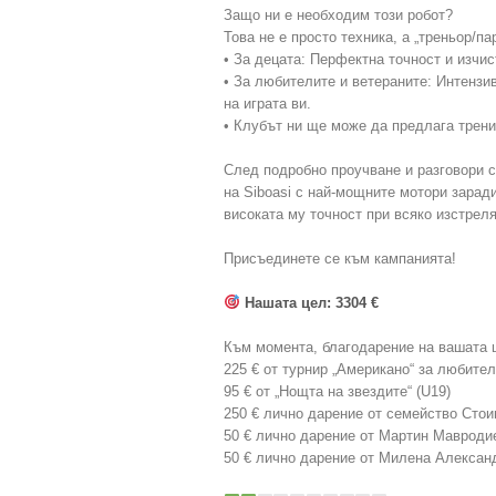
Защо ни е необходим този робот?
Това не е просто техника, а „треньор/па
• За децата: Перфектна точност и изчис
• За любителите и ветераните: Интензи
на играта ви.
• Клубът ни ще може да предлага трени
След подробно проучване и разговори с
на Siboasi с най-мощните мотори зарад
високата му точност при всяко изстреля
Присъединете се към кампанията!
Нашата цел: 3304 €
Към момента, благодарение на вашата 
225 € от турнир „Американо“ за любител
95 € от „Нощта на звездите“ (U19)
250 € лично дарение от семейство Сто
50 € лично дарение от Мартин Мавроди
50 € лично дарение от Милена Алексан