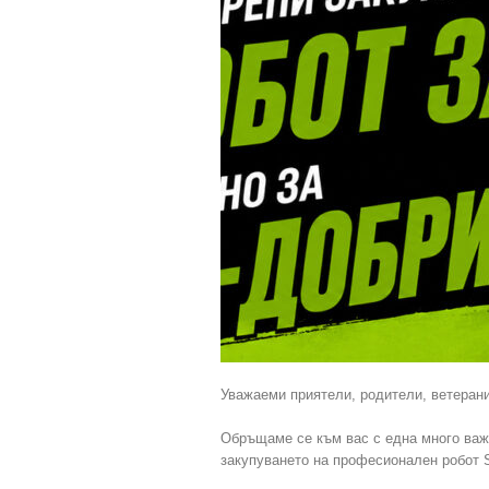
Уважаеми приятели, родители, ветерани
Обръщаме се към вас с една много важ
закупуването на професионален робот S