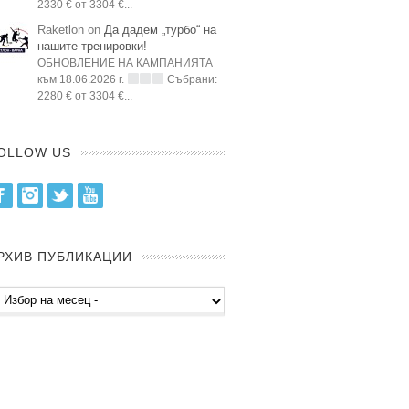
2330 € от 3304 €...
Raketlon on
Да дадем „турбо“ на
нашите тренировки!
ОБНОВЛЕНИЕ НА КАМПАНИЯТА
към 18.06.2026 г.
Събрани:
2280 € от 3304 €...
OLLOW US
Facebook
Instagram
Twitter
Youtube
РХИВ ПУБЛИКАЦИИ
хив
бликации