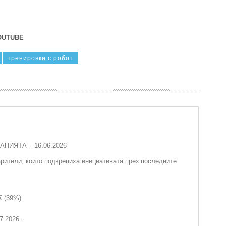
OUTUBE
тренировки с робот
НИЯТА – 16.06.2026
рители, които подкрепиха инициативата през последните
€ (39%)
.2026 г.