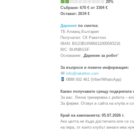
20%
Събрани: 670 € от 3304 €
Остават: 2634 €
Дарения
по сметка:
ТБ Алианц България
Получател: СК Ракетлон
IBAN: BG23BUIN95611000593216
BIC: BUINBGSF
Основание: „
Дарение за робот
“
За въпроси и повече информация:
info@raketlon.com
0888 502 461 (Viber/WhatsApp)
Какво получавате срещу подкрепата 
За вас: Лична тренировка с робота – ела
За фирми: Отзвук в сайта на клуба и со
Край на кампанията: 05.07.2026 г.
Ако целта не бъде достигната или се с
на пера, от които клубът винаги има ну