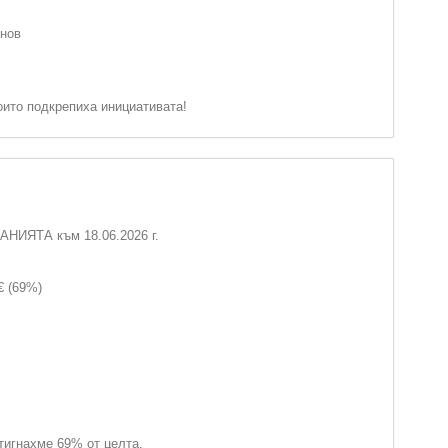
инов
оито подкрепиха инициативата!
ИЯТА към 18.06.2026 г.
€ (69%)
тигнахме 69% от целта.