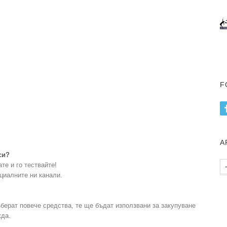
F
А
си?
Ар
те и го тествайте!
пу
циалните ни канали.
ъберат повече средства, те ще бъдат използвани за закупуване
жда.