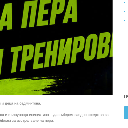
П
 и деца на бадминтона,
на и вълнуваща инициатива – да съберем заедно средства за
iboasi за изстрелване на пера.