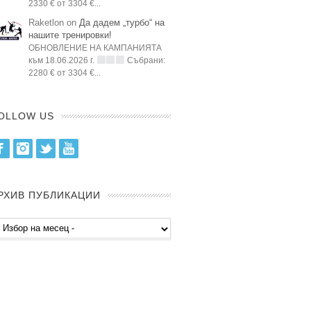
2330 € от 3304 €...
Raketlon on
Да дадем „турбо“ на
нашите тренировки!
ОБНОВЛЕНИЕ НА КАМПАНИЯТА
към 18.06.2026 г.
Събрани:
2280 € от 3304 €...
OLLOW US
Facebook
Instagram
Twitter
Youtube
РХИВ ПУБЛИКАЦИИ
хив
бликации