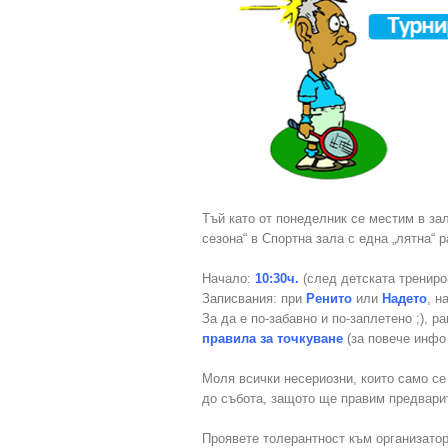
Тъй като от понеделник се местим в з
сезона“ в Спортна зала с една „лятна“ р
Начало:
10:30ч.
(след детската трениро
Записвания: при
Ренито
или
Надето
, н
За да е по-забавно и по-заплетено ;), 
правила за точкуване
(за повече инф
Моля всички несериозни, които само се 
до събота, защото ще правим предвари
Проявете толерантност към организатор