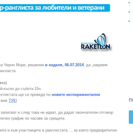
ала Черно Море, решихме
в неделя, 06.07.2014
, да „закрием
англиста.
вка)
ай-късно до събота 15ч.
ранглистата ще се проведе по
новите експериментални
П
о виж
ТУК
)
записват и след това не идват, да дадат окончателен отговор
телен график по часове за срещите.
ите и към участниците в ранглистата…. за което предварително