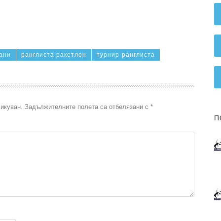
ани
ранглиста ракетлон
турнир-ранглиста
икуван.
Задължителните полета са отбелязани с
*
П