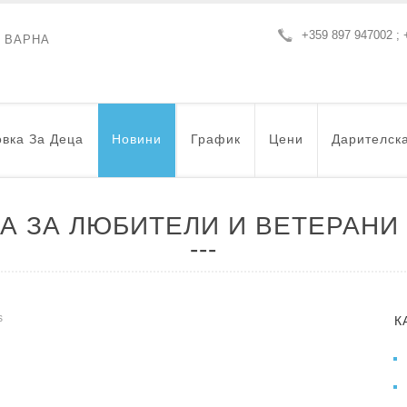
+359 897 947002 ; 
- ВАРНА
вка За Деца
Новини
График
Цени
Дарителск
А ЗА ЛЮБИТЕЛИ И ВЕТЕРАНИ
s
К