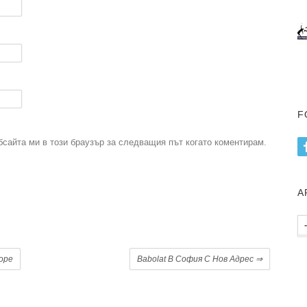
F
бсайта ми в този браузър за следващия път когато коментирам.
А
.
Ар
пу
оре
Babolat В София С Нов Адрес
⇒