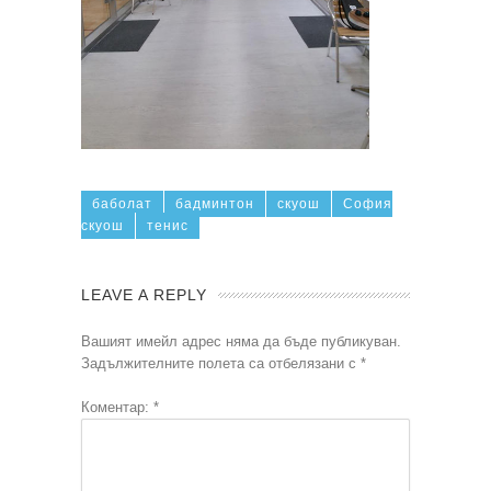
баболат
бадминтон
скуош
София
скуош
тенис
LEAVE A REPLY
Вашият имейл адрес няма да бъде публикуван.
Задължителните полета са отбелязани с
*
Коментар:
*