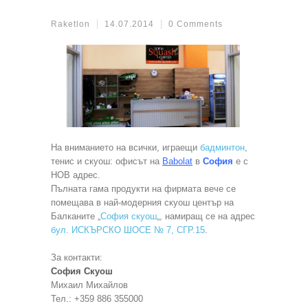
Raketlon
14.07.2014
0 Comments
На вниманието на всички, играещи
бадминтон
,
тенис и скуош: офисът на
Babolat
в
София
е с
НОВ адрес.
Пълната гама продукти на фирмата вече се
помещава в най-модерния скуош център на
Балканите „
София скуош
„, намиращ се на адрес
бул. ИСКЪРСКО ШОСЕ № 7, СГР.15
.
За контакти:
София Скуош
Михаил Михайлов
Тел.: +359 886 355000