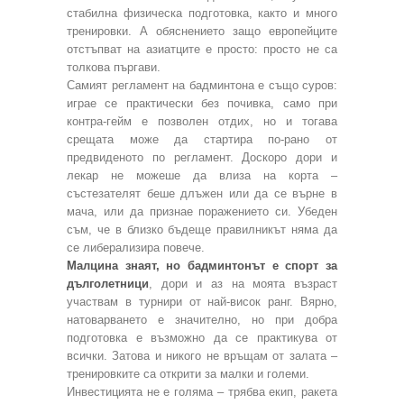
стабилна физическа подготовка, както и много
тренировки. А обяснението защо европейците
отстъпват на азиатците е просто: просто не са
толкова пъргави.
Самият регламент на бадминтона е също суров:
играе се практически без почивка, само при
контра-гейм е позволен отдих, но и тогава
срещата може да стартира по-рано от
предвиденото по регламент. Доскоро дори и
лекар не можеше да влиза на корта –
състезателят беше длъжен или да се върне в
мача, или да признае поражението си. Убеден
съм, че в близко бъдеще правилникът няма да
се либерализира повече.
Малцина знаят, но бадминтонът е спорт за
дълголетници
, дори и аз на моята възраст
участвам в турнири от най-висок ранг. Вярно,
натоварването е значително, но при добра
подготовка е възможно да се практикува от
всички. Затова и никого не връщам от залата –
тренировките са открити за малки и големи.
Инвестицията не е голяма – трябва екип, ракета