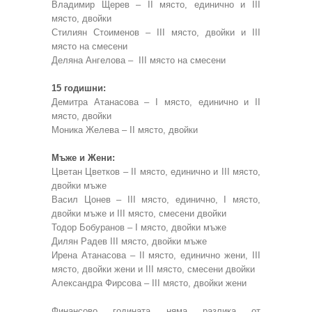
Владимир Щерев – II място, единично и III
място, двойки
Стилиян Стоименов – III място, двойки и III
място на смесени
Деляна Ангелова – III място на смесени
15 годишни:
Демитра Атанасова – I място, единично и II
място, двойки
Моника Желева – II място, двойки
Мъже и Жени:
Цветан Цветков – II място, единично и III място,
двойки мъже
Васил Цонев – III място, единично, I място,
двойки мъже и III място, смесени двойки
Тодор Бобуранов – I място, двойки мъже
Дилян Радев III място, двойки мъже
Ирена Атанасова – II място, единично жени, III
място, двойки жени и III място, смесени двойки
Александра Фирсова – III място, двойки жени
Финансово годината няма разлика от