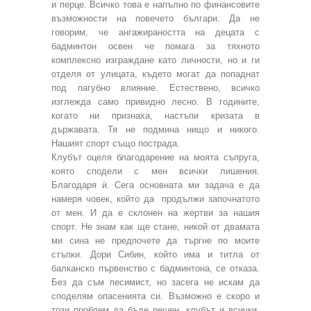
и перце. Всичко това е напълно по финансовите
възможности на повечето българи. Да не
говорим, че ангажираността на децата с
бадминтон освен че помага за тяхното
комплексно изграждане като личности, но и ги
отделя от улицата, където могат да попаднат
под пагубно влияние. Естествено, всичко
изглежда само привидно лесно. В годините,
когато ни признаха, настъпи кризата в
държавата. Тя не подмина нищо и никого.
Нашият спорт също пострада.
Клубът оцеля благодарение на моята съпруга,
която сподели с мен всички лишения.
Благодаря ѝ. Сега основната ми задача е да
намеря човек, който да продължи започнатото
от мен. И да е склонен на жертви за нашия
спорт. Не знам как ще стане, никой от двамата
ми сина не предпочете да търгне по моите
стъпки. Дори Сибин, който има и титла от
балканско първенство с бадминтона, се отказа.
Без да съм песимист, но засега не искам да
споделям опасенията си. Възможно е скоро и
този проблем да бъде решен, клубът и всички,