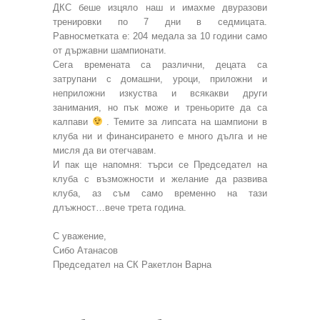
ДКС беше изцяло наш и имахме двуразови
тренировки по 7 дни в седмицата.
Равносметката е: 204 медала за 10 години само
от държавни шампионати.
Сега времената са различни, децата са
затрупани с домашни, уроци, приложни и
неприложни изкуства и всякакви други
занимания, но пък може и треньорите да са
калпави
. Темите за липсата на шампиони в
клуба ни и финансирането е много дълга и не
мисля да ви отегчавам.
И пак ще напомня: търси се Председател на
клуба с възможности и желание да развива
клуба, аз съм само временно на тази
длъжност…вече трета година.
С уважение,
Сибо Атанасов
Председател на СК Ракетлон Варна