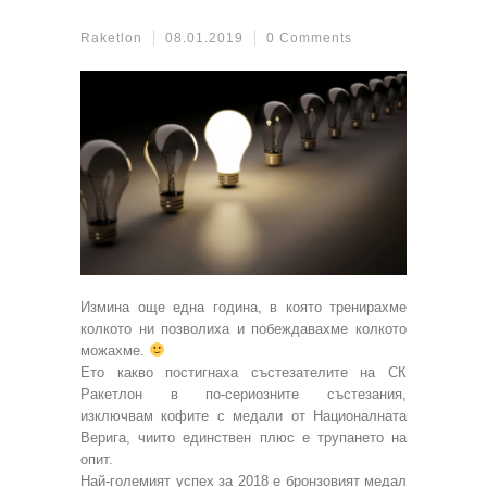
Raketlon
08.01.2019
0 Comments
Измина още една година, в която тренирахме
колкото ни позволиха и побеждавахме колкото
можахме.
Ето какво постигнаха състезателите на СК
Ракетлон в по-сериозните състезания,
изключвам кофите с медали от Националната
Верига, чиито единствен плюс е трупането на
опит.
Най-големият успех за 2018 е бронзовият медал