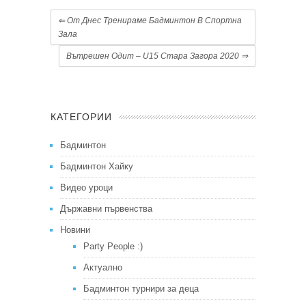
⇐
От Днес Тренираме Бадминтон В Спортна
Зала
Вътрешен Одит – U15 Стара Загора 2020
⇒
КАТЕГОРИИ
Бадминтон
Бадминтон Хайку
Видео уроци
Държавни първенства
Новини
Party People :)
Актуално
Бадминтон турнири за деца