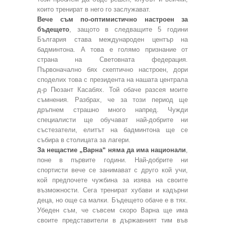
които тренират в него го заслужават.
Вече съм по-оптимистично настроен за
бъдещето
, защото в следващите 5 години
България става международен център на
бадминтона. А това е голямо признание от
страна на Световната федерация.
Първоначално бях скептично настроен, дори
споделих това с президента на нашата централа
д-р Пюзант Касабях. Той обаче разсея моите
съмнения. Разбрах, че за този период ще
дръпнем страшно много напред. Чужди
специалисти ще обучават най-добрите ни
състезатели, елитът на бадминтона ще се
събира в столицата за лагери.
За нещастие „Варна“ няма да има национали
,
поне в първите години. Най-добрите ни
спортисти вече се занимават с друго кой учи,
кой предпочете чужбина за изява на своите
възможности. Сега тренират хубави и кадърни
деца, но още са малки. Бъдещето обаче е в тях.
Убеден съм, че съвсем скоро Варна ще има
своите представители в държавният тим във