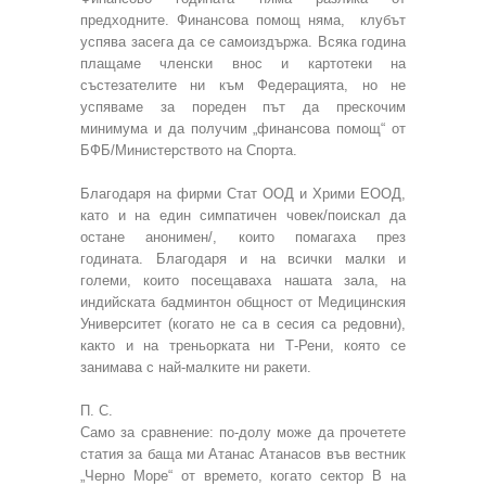
предходните. Финансова помощ няма, клубът
успява засега да се самоиздържа. Всяка година
плащаме членски внос и картотеки на
състезателите ни към Федерацията, но не
успяваме за пореден път да прескочим
минимума и да получим „финансова помощ“ от
БФБ/Министерството на Спорта.
Благодаря на фирми Стат ООД и Хрими ЕООД,
като и на един симпатичен човек/поискал да
остане анонимен/, които помагаха през
годината. Благодаря и на всички малки и
големи, които посещаваха нашата зала, на
индийската бадминтон общност от Медицинския
Университет (когато не са в сесия са редовни),
както и на треньорката ни Т-Рени, която се
занимава с най-малките ни ракети.
П. С.
Само за сравнение: по-долу може да прочетете
статия за баща ми Атанас Атанасов във вестник
„Черно Море“ от времето, когато сектор В на