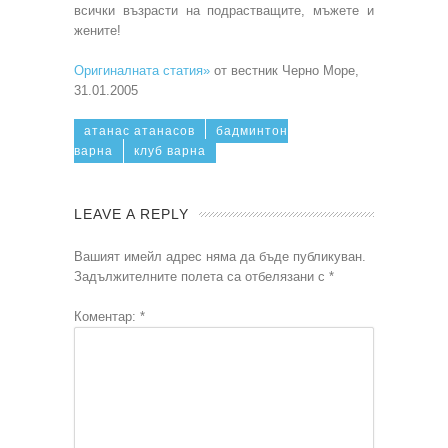
всички възрасти на подрастващите, мъжете и
жените!
Оригиналната статия»
от вестник Черно Море,
31.01.2005
атанас атанасов
бадминтон
варна
клуб варна
LEAVE A REPLY
Вашият имейл адрес няма да бъде публикуван.
Задължителните полета са отбелязани с
*
Коментар:
*