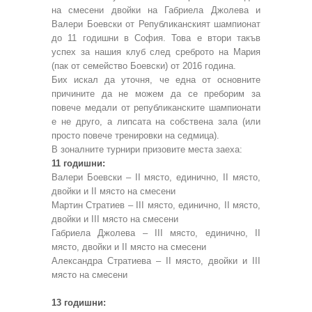
на смесени двойки на Габриела Джолева и
Валери Боевски от Републиканският шампионат
до 11 годишни в София. Това е втори такъв
успех за нашия клуб след среброто на Мария
(пак от семейство Боевски) от 2016 година.
Бих искал да уточня, че една от основните
причините да не можем да се преборим за
повече медали от републиканските шампионати
е не друго, а липсата на собствена зала (или
просто повече тренировки на седмица).
В зоналните турнири призовите места заеха:
11 годишни:
Валери Боевски – II място, единично, II място,
двойки и II място на смесени
Мартин Стратиев – III място, единично, II място,
двойки и III място на смесени
Габриела Джолева – III място, единично, II
място, двойки и II място на смесени
Александра Стратиева – II място, двойки и III
място на смесени
13 годишни: