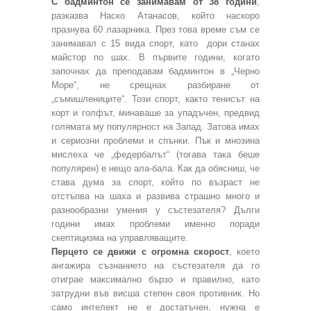
С бадминтон се занимавам от 38 години
,
разказва Наско Атанасов, който наскоро
празнува 60 лазарника. През това време съм се
занимавал с 15 вида спорт, като дори станах
майстор по шах. В първите години, когато
започнах да преподавам бадминтон в „Черно
Море“, не срещнах разбиране от
„съмишлениците“. Този спорт, както тенисът на
корт и голфът, минаваше за упадъчен, предвид
голямата му популярност на Запад. Затова имах
и сериозни проблеми и спънки. Пък и мнозина
мислеха че „федербалът“ (тогава така беше
популярен) е нещо ала-бала. Как да обясниш, че
става дума за спорт, който по възраст не
отстъпва на шаха и развива страшно много и
разнообразни умения у състезателя? Дълги
години имах проблеми именно поради
скептицизма на управляващите.
Перцето се движи с огромна скорост
, което
ангажира съзнанието на състезателя да го
отиграе максимално бързо и правилно, като
затрудни във висша степен своя противник. Но
само интелект не е достатъчен, нужна е