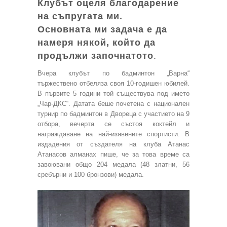
Клубът оцеля благодарение
на съпругата ми.
Основната ми задача е да
намеря някой, който да
продължи започнатото
.
Вчера клубът по бадминтон „Варна“
тържествено отбеляза своя 10-годишен юбилей.
В първите 5 години той съществува под името
„Чар-ДКС“. Датата беше почетена с национален
турнир по бадминтон в Двореца с участието на 9
отбора, вечерта се състоя коктейл и
награждаване на най-изявените спортисти. В
издадения от създателя на клуба Атанас
Атанасов алманах пише, че за това време са
завоювани общо 204 медала (48 златни, 56
сребърни и 100 бронзови) медала.