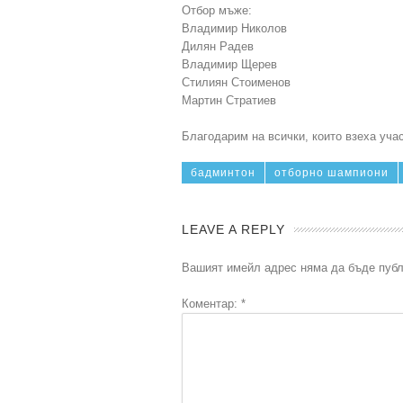
Отбор мъже:
Владимир Николов
Дилян Радев
Владимир Щерев
Стилиян Стоименов
Мартин Стратиев
Благодарим на всички, които взеха уча
бадминтон
отборно шампиони
LEAVE A REPLY
Вашият имейл адрес няма да бъде публ
Коментар:
*