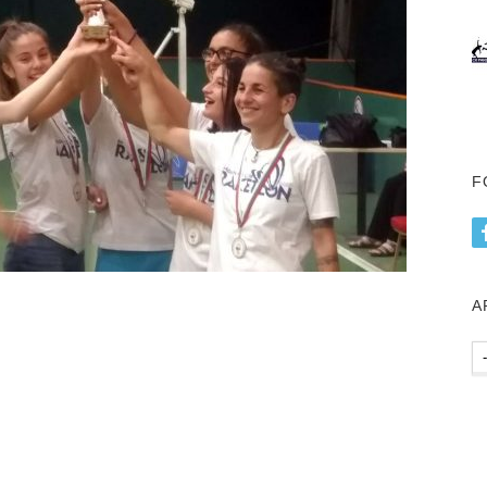
F
А
Ар
пу