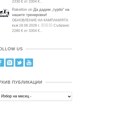
2330 € от 3304 €...
Raketlon on
Да дадем „турбо“ на
нашите тренировки!
ОБНОВЛЕНИЕ НА КАМПАНИЯТА
към 18.06.2026 г.
Събрани:
2280 € от 3304 €...
OLLOW US
Facebook
Instagram
Twitter
Youtube
РХИВ ПУБЛИКАЦИИ
хив
бликации