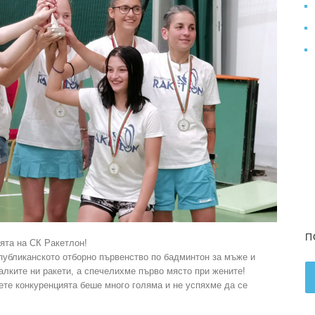
П
ята на СК Ракетлон!
епубликанското отборно първенство по бадминтон за мъже и
алките ни ракети, а спечелихме първо място при жените!
те конкуренцията беше много голяма и не успяхме да се