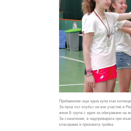
Прибавихме още една купа към колекци
За пръв път клубът ни взе участие в Р
жени Б група с идея за обиграване на м
За съжаление, в надпреварата при мъже
класираме в призовата тройка.