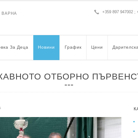
+359 897 947002 ; 
- ВАРНА
вка За Деца
Новини
График
Цени
Дарителск
ЖАВНОТО ОТБОРНО ПЪРВЕНСТ
s
К