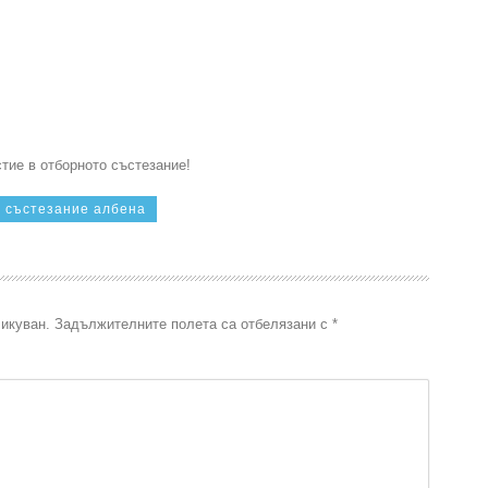
стие в отборното състезание!
състезание албена
икуван.
Задължителните полета са отбелязани с
*