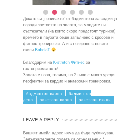
Докато си „почивахте” от бадминтона за седмица
поради заетостта на залата, за младите ни
състезатели (на които скоро предстоят турнири)
времето в паузата беше запълнено с кросове и
фитнес тренировки. А и с позиране с новите
екипи
BabolaT
Благодарим на
K-stretch Фитнес
за
гостоприемството!
Залата е нова, голяма, на 2 нива с много уреди,
перфектни за кардио и анаеробни тренировки.
бадминтон варна
бадминтон
деца
ракетлон варна
ракетлон екипи
LEAVE A REPLY
Вашият имейл адрес няма да бъде публикуван.
Задължителните полета са отбелязани с
*