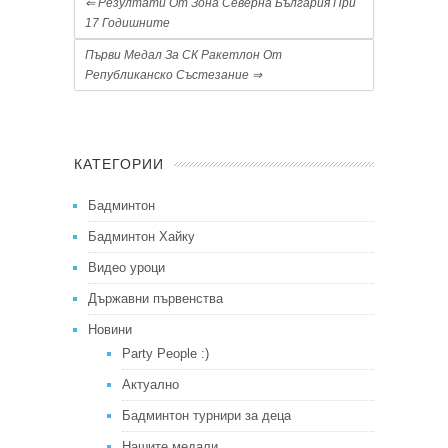
⇐
Резултати От Зона Северна България При
17 Годишните
Първи Медал За СК Ракетлон От
Републиканско Състезание
⇒
КАТЕГОРИИ
Бадминтон
Бадминтон Хайку
Видео уроци
Държавни първенства
Новини
Party People :)
Актуално
Бадминтон турнири за деца
Нашите медали