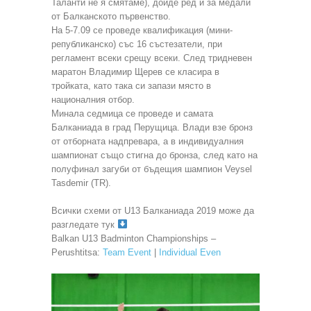
Таланти не я смятаме), дойде ред и за медали
от Балканското първенство.
На 5-7.09 се проведе квалификация (мини-
републиканско) със 16 състезатели, при
регламент всеки срещу всеки. След тридневен
маратон Владимир Щерев се класира в
тройката, като така си запази място в
националния отбор.
Минала седмица се проведе и самата
Балканиада в град Перущица. Влади взе бронз
от отборната надпревара, а в индивидуалния
шампионат също стигна до бронза, след като на
полуфинал загуби от бъдещия шампион Veysel
Tasdemir (TR).
Всички схеми от U13 Балканиада 2019 може да
разгледате тук
Balkan U13 Badminton Championships –
Perushtitsa:
Team Event
|
Individual Even