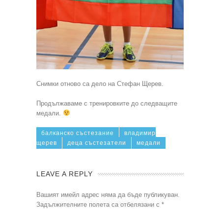
Снимки отново са дело на Стефан Щерев.
Продължаваме с тренировките до следващите
медали.
балканско състезание
владимир
щерев
деца състезатели
медали
LEAVE A REPLY
Вашият имейл адрес няма да бъде публикуван.
Задължителните полета са отбелязани с
*