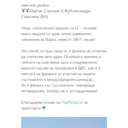
смесени двойки
Мартин Стратиев (СФ)/Александра
Стратиева (ВН)
Общо спечелените медали са 11 – толкова
много медали от един личен шампионат,
спечелени за Варна, няма от 1967г насам!
Ако някой се чуди защо от 4 финала не успяхме
да спечелим нито един. Основната причина е
липсата на собствена зала и следователно
малкото часове за тренировки в ДКС, както и
липсата на финанси за участия на нашите
състезатели в международния календар….
Но 4 финала със състезатели, трениращи
четериразово, изобщо не е за подценяване!
Благодарим отново на
TopRentaCar
за
транспорта