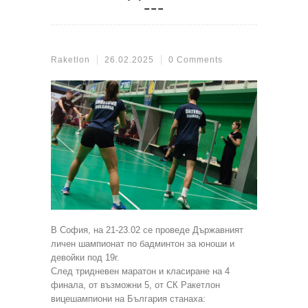
Raketlon
26.02.2025
0 Comments
В София, на 21-23.02 се проведе Държавният
личен шампионат по бадминтон за юноши и
девойки под 19г.
След тридневен маратон и класиране на 4
финала, от възможни 5, от СК Ракетлон
вицешампиони на България станаха: