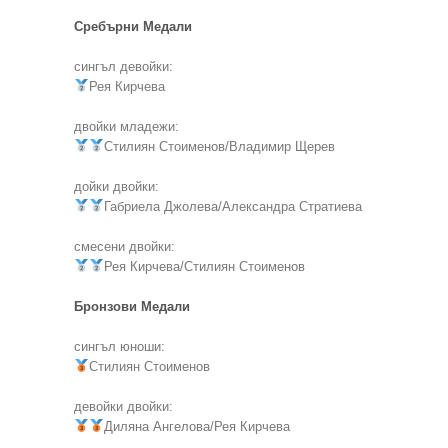
Сребърни Медали
сингъл девойки:
Рея Кирчева
двойки младежи:
Стилиян Стоименов/Владимир Щерев
дойки двойки:
Габриела Джолева/Александра Стратиева
смесени двойки:
Рея Кирчева/Стилиян Стоименов
Бронзови Медали
сингъл юноши:
Стилиян Стоименов
девойки двойки:
Диляна Ангелова/Рея Кирчева