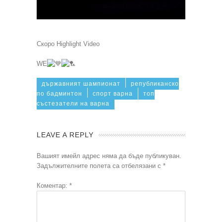
Скоро Highlight Video
WE
държавният шампионат
републиканско
по бадминтон
спорт варна
топ
състезатели на варна
LEAVE A REPLY
Вашият имейл адрес няма да бъде публикуван.
Задължителните полета са отбелязани с
*
Коментар:
*