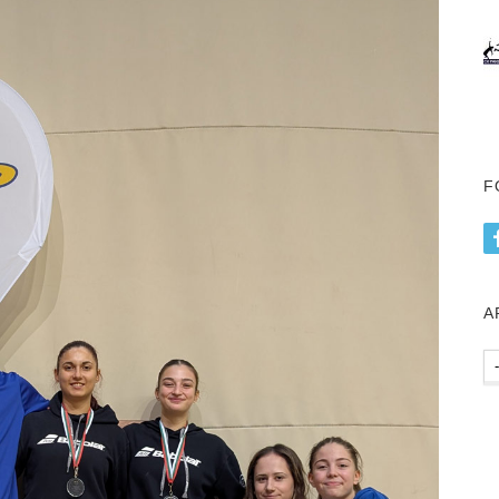
F
А
Ар
пу