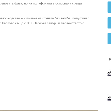
груповата фаза, но на полуфинала в оспорвана среща
евъзходство – излизане от групата без загуба, полуфинал
Хасково също с 3:0. Отборът завърши първенството с
П