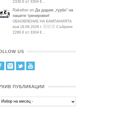
2330 € от 3304 €...
Raketlon on
Да дадем „турбо“ на
нашите тренировки!
ОБНОВЛЕНИЕ НА КАМПАНИЯТА
към 18.06.2026 г.
Събрани:
2280 € от 3304 €...
OLLOW US
Facebook
Instagram
Twitter
Youtube
РХИВ ПУБЛИКАЦИИ
хив
бликации