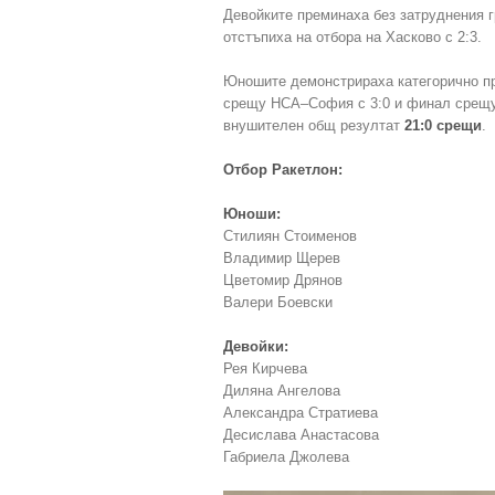
Девойките преминаха без затруднения 
отстъпиха на отбора на Хасково с 2:3.
Юношите демонстрираха категорично пр
срещу НСА–София с 3:0 и финал срещу 
внушителен общ резултат
21:0 срещи
.
Отбор Ракетлон:
Юноши:
Стилиян Стоименов
Владимир Щерев
Цветомир Дрянов
Валери Боевски
Девойки:
Рея Кирчева
Диляна Ангелова
Александра Стратиева
Десислава Анастасова
Габриела Джолева