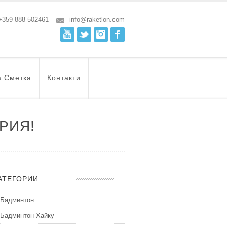
+359 888 502461
info@raketlon.com
Youtube
Twitter
Instagram
Facebook
а Сметка
Контакти
РИЯ!
АТЕГОРИИ
Бадминтон
Бадминтон Хайку