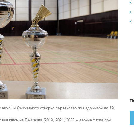
П
а завърши Държавното отборно първенство по бадминтон до 19
т шампион на България (2019, 2021, 2023 – двойна титла при