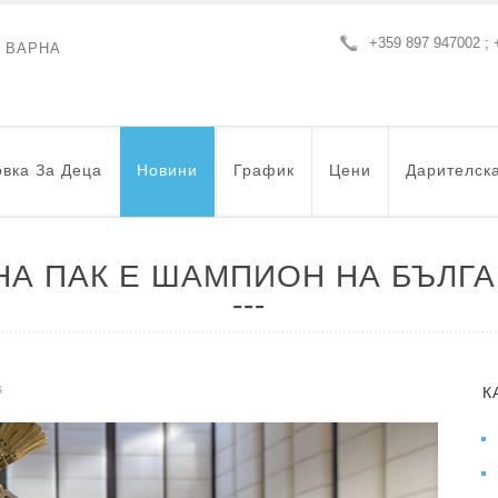
+359 897 947002 ; 
- ВАРНА
вка За Деца
Новини
График
Цени
Дарителск
НА ПАК Е ШАМПИОН НА БЪЛГА
s
К