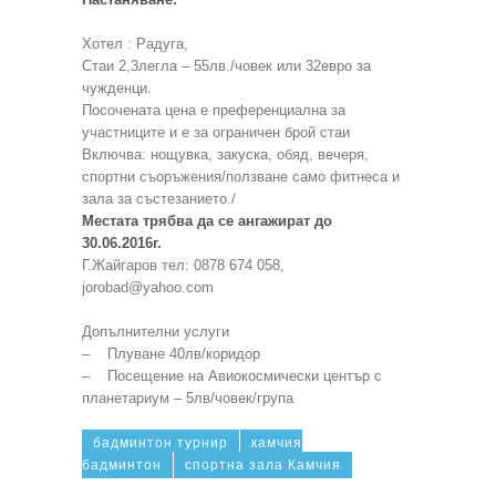
Хотел : Радуга,
Стаи 2,3легла – 55лв./човек или 32евро за
чужденци.
Посочената цена е преференциална за
участниците и е за ограничен брой стаи
Включва: нощувка, закуска, обяд, вечеря,
спортни съоръжения/ползване само фитнеса и
зала за състезанието./
Местата трябва да се ангажират до
30.06.2016г.
Г.Жайгаров тел: 0878 674 058,
jorobad@yahoo.com
Допълнителни услуги
– Плуване 40лв/коридор
– Посещение на Авиокосмически център с
планетариум – 5лв/човек/група
бадминтон турнир
камчия
бадминтон
спортна зала Камчия