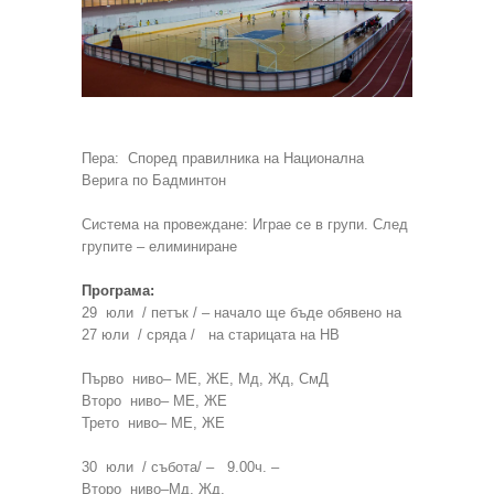
Пера: Според правилника на Национална
Верига по Бадминтон
Система на провеждане: Играе се в групи. След
групите – елиминиране
Програма:
29 юли / петък / – начало ще бъде обявено на
27 юли / сряда / на старицата на НВ
Първо ниво– МЕ, ЖЕ, Мд, Жд, СмД
Второ ниво– МЕ, ЖЕ
Трето ниво– МЕ, ЖЕ
30 юли / събота/ – 9.00ч. –
Второ ниво–Мд, Жд,