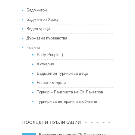
Бадминтон
Бадминтон Хайку
Видео уроци
Държавни първенства
Новини
Party People :)
Актуално
Бадминтон турнири за деца
Нашите медали
Турнир – Ранглиста на СК Ракетлон
Турнири за ветерани и любители
ПОСЛЕДНИ ПУБЛИКАЦИИ
Бронзови медали за СК Ракетлон на