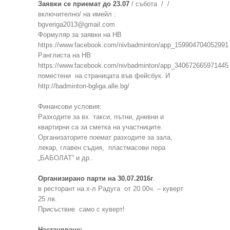
Заявки се приемат до 23.07
/ събота / /
включително/ на имейл :
bgveriga2013@gmail.com
Формуляр за заявки на НВ
https://www.facebook.com/nivbadminton/app_159904704052991
Ранглиста на НВ
https://www.facebook.com/nivbadminton/app_340672665971445
поместени на страницата във фейсбук. И
http://badminton-bgliga.alle.bg/
Финансови условия:
Разходите за вх. такси, пътни, дневни и
квартирни са за сметка на участниците.
Организаторите поемат разходите за зала,
лекар, главен съдия, пластмасови пера
„БАБОЛАТ” и др..
Организирано парти на 30.07.2016г
.
в ресторант на х-л Радуга от 20.00ч. – куверт
25 лв.
Присъствие само с куверт!
Настаняване: