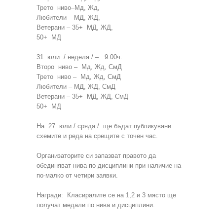
Трето ниво–Мд, Жд,
Любители – МД, ЖД,
Ветерани – 35+ МД, ЖД,
50+ МД
31 юли / неделя / – 9.00ч.
Второ ниво – Мд, Жд, СмД
Трето ниво – Мд, Жд, СмД
Любители – МД, ЖД, СмД
Ветерани – 35+ МД, ЖД, СмД
50+ МД
На 27 юли / сряда / ще бъдат публикувани
схемите и реда на срещите с точен час.
Организаторите си запазват правото да
обединяват нива по дисциплини при наличие на
по-малко от четири заявки.
Награди: Класиралите се на 1,2 и 3 място ще
получат медали по нива и дисциплини.