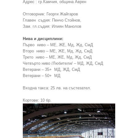
Адрес : гр.Камчия, община Аврен
Отговорник: Георги Жайгаров
Главен съдия: Пенчо Стойнов,
Зам. гл.съдия: Илиян Манолов
Нива и дисциплини:
Първо ниво – МЕ, ЖЕ, Мд, Жд, СмД
Второ ниво – МЕ, ЖЕ, Мд, Жд, СмД
Трето ниво – МЕ, ЖЕ, Мд, Жд, СмД
Четвърто ниво /Любители/ – МД, ЖД, СмД
Ветерани – 35+ МД, ЖД, СмД
Ветерани – 50+ МД
Входна такса: 25 лв. на състезател.
Кортове: 10 бр.