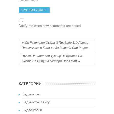
Notify me when new comments are added.
⇐
СК Ракетлон Събра И Предаде 110 Литра
Пластмасови Капачки За Bulgaria Cap Project
Първи Национален Турнир За Купата На
Кмета На Община Пещера През Май
⇒
КАТЕГОРИИ
Бадминтон
Бадминтон Хайку
Видео уроци