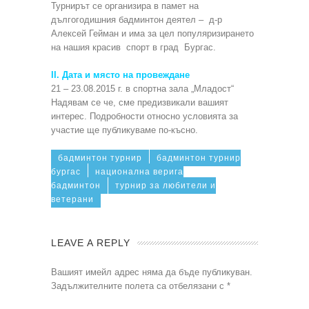
Турнирът се организира в памет на
дългогодишния бадминтон деятел – д-р
Алексей Гейман и има за цел популяризирането
на нашия красив спорт в град Бургас.
II. Дата и място на провеждане
21 – 23.08.2015 г. в спортна зала „Младост“
Надявам се че, сме предизвикали вашият
интерес. Подробности относно условията за
участие ще публикуваме по-късно.
бадминтон турнир
бадминтон турнир
бургас
национална верига
бадминтон
турнир за любители и
ветерани
LEAVE A REPLY
Вашият имейл адрес няма да бъде публикуван.
Задължителните полета са отбелязани с
*