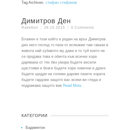
Tag Archives:
стефан стефанов
Димитров Ден
Raketlon
26.10.2015
0 Comments
Блажен е този който е роден на връх Димитров
ден него господ го пази от всякакви там гавази в
живота най хубавото му дава и то туй което не
се продава това е обичта към всички хора
дарявана от тях без умора бъдете весели
щастливи и благи бъдете хора човечни и драги
бъдете щедри на големи дарове пазете хората
бъдете гардове защото вас всеки ви гледа и
подражава защото вие
Read More
КАТЕГОРИИ
Бадминтон