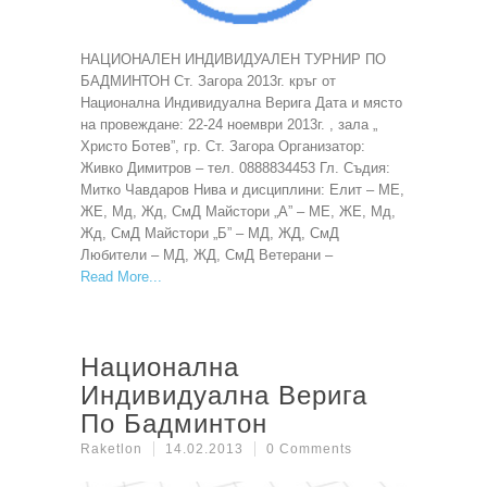
НАЦИОНАЛЕН ИНДИВИДУАЛЕН ТУРНИР ПО
БАДМИНТОН Ст. Загора 2013г. кръг от
Национална Индивидуална Верига Дата и място
на провеждане: 22-24 ноември 2013г. , зала „
Христо Ботев”, гр. Ст. Загора Организатор:
Живко Димитров – тел. 0888834453 Гл. Съдия:
Митко Чавдаров Нива и дисциплини: Елит – МЕ,
ЖЕ, Мд, Жд, СмД Майстори „А” – МЕ, ЖЕ, Мд,
Жд, СмД Майстори „Б” – МД, ЖД, СмД
Любители – МД, ЖД, СмД Ветерани –
Read More
Национална
Индивидуална Верига
По Бадминтон
Raketlon
14.02.2013
0 Comments