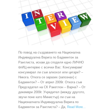
По повод на създаването на Национална
Индивидуална Верига по Бадминтон за
Ранглиста, искам да споделя едно ЛИЧНО
блИЦ-интервю с всички Вас: Консумирам/
консумирал ли съм алкохол или цигари? –
Никога. Откога се заразих (запознах) с
Бадминтон? – От април 2009г. Откога съм
Председател на СК Ракетлон – Варна? – От
декември 2009г. Учредител (между другото,
звучи поне като Министър) ли съм на
Националната Индивидуална Верига по
Бадминтон за Ранглиста? – Да,
Read More