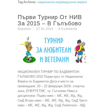
Tag Archives:
национална индивидуална верига
Първи Турнир От НИВ
За 2015 – В Гълъбово
Raketlon
27.01.2015
0 Comments
НАЦИОНАЛЕН ТУРНИР ПО БАДМИНТОН
ГЪЛЪБОВО 2015 Първи кръг от Национална
Верига по Бадминтон Дата и място на
провеждане: 20 – 22 февруари 2015г. спортна
зала „ЕНЕРГЕТИК”, гр. Гълъбово Нива и
дисциплини: Първо ниво – МЕ, ЖЕ, Мд, Жд,
СмД Второ ниво – МЕ, ЖЕ, Мд, Жд, СмД Трето
ниво – МЕ, ЖЕ, Мд, Жд, СмД Любители – МД,