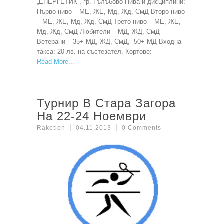
„ЕНЕРГЕТИК”, гр. Гълъбово Нива и дисциплини:
Първо ниво – МЕ, ЖЕ, Мд, Жд, СмД Второ ниво
– МЕ, ЖЕ, Мд, Жд, СмД Трето ниво – МЕ, ЖЕ,
Мд, Жд, СмД Любители – МД, ЖД, СмД
Ветерани – 35+ МД, ЖД, СмД, 50+ МД Входна
такса: 20 лв. на състезател. Кортове:
Read More
Турнир В Стара Загора
На 22-24 Ноември
Raketlon
04.11.2013
0 Comments