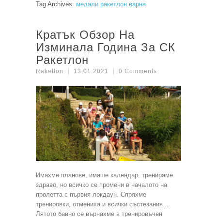
Tag Archives:
медали ракетлон варна
Кратък Обзор На
Изминала Година За СК
Ракетлон
Raketlon
13.01.2021
0 Comments
Имахме планове, имаше календар, тренираме
здраво, но всичко се промени в началото на
пролетта с първия локдаун. Спряхме
тренировки, отмениха и всички състезания…
Лятото бавно се върнахме в тренировъчен