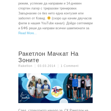
режим, успяхме да направим и 14-дневен
спортен лагер с триразови тренировки.
Завърнахме се без нито една контузия или
заболял от Ковид
(скоро ще качим двучасов
филм в нашия YouTube канал). Дойде септември
и БФБ реши да направи всички шампионати за
Read More
Ракетлон Мачкат На
Зоните
Raketlon
03.03.2014
1 Comment
След страхотното начало за СК Ракетлон на