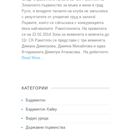
Зоналното първенство за мъже и жени в град
Русе, и младите таланти на клуба не закъсняха
с резултатите от упорития труд в залата!
Първите, които се сблъскаха с конкуренцията
бяха най-малките Ракетлончета. На провелата
се на 22.02.2014 Зона за момичета и момчета до
11г. СК Ракетлон се представи с три момичета.
Димана Димитрова, Дамяна Михайлова и едва
9-годишната Демитра Атанасова . На дебютното
Read More
КАТЕГОРИИ
Бадминтон
Бадминтон Хайку
Видео уроци
Държавни първенства