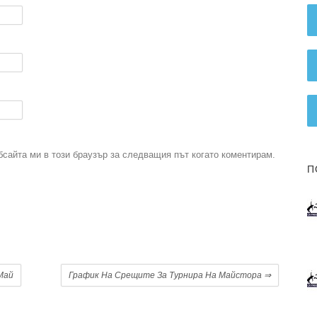
бсайта ми в този браузър за следващия път когато коментирам.
П
.
май
График На Срещите За Турнира На Майстора
⇒