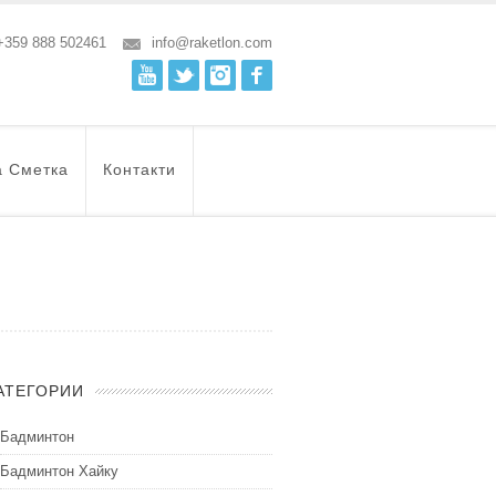
+359 888 502461
info@raketlon.com
Youtube
Twitter
Instagram
Facebook
а Сметка
Контакти
АТЕГОРИИ
Бадминтон
Бадминтон Хайку