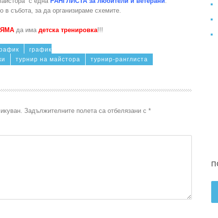
 Майстора с една
РАНГЛИСТА за любители и ветерани
.
о в събота, за да организираме схемите.
НЯМА
да има
детска тренировка
!!!
график
график
ки
турнир на майстора
турнир-ранглиста
икуван.
Задължителните полета са отбелязани с
*
П