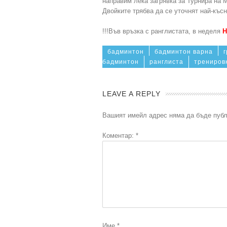
направим лека загрявка за Турнира на
Двойките трябва да се уточнят най-късн
!!!Във връзка с ранглистата, в неделя
бадминтон
бадминтон варна
бадминтон
ранглиста
трениров
LEAVE A REPLY
Вашият имейл адрес няма да бъде публ
Коментар:
*
Име
*