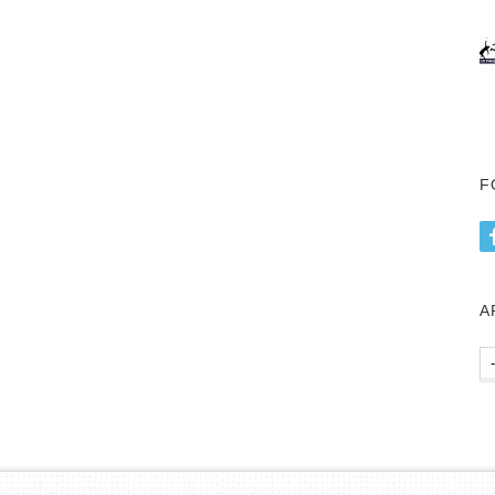
F
А
Ар
пу