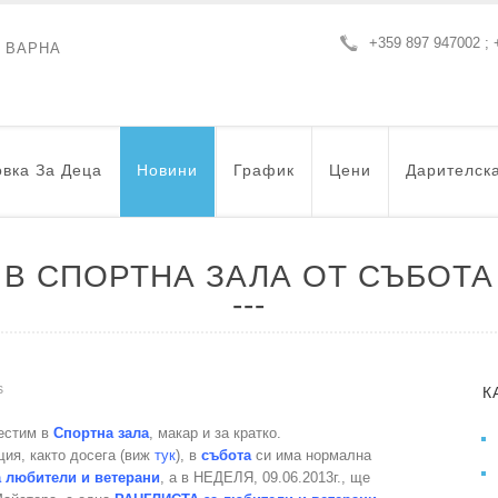
+359 897 947002 ; 
- ВАРНА
вка За Деца
Новини
График
Цени
Дарителск
В СПОРТНА ЗАЛА ОТ СЪБОТА
s
К
местим в
Спортна зала
, макар и за кратко.
ия, както досега (виж
тук
), в
събота
си има нормална
а любители и ветерани
, а в НЕДЕЛЯ, 09.06.2013г., ще