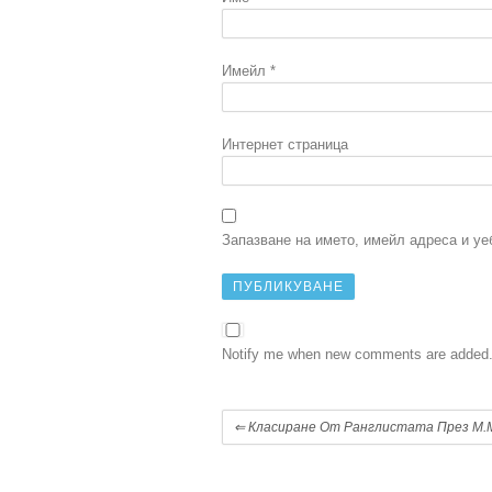
Имейл
*
Интернет страница
Запазване на името, имейл адреса и уе
Notify me when new comments are added
⇐
Класиране От Ранглистата През М.