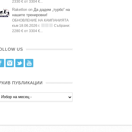
2330 € от 3304 €...
Raketlon on
Да дадем „турбо“ на
нашите тренировки!
ОБНОВЛЕНИЕ НА КАМПАНИЯТА
към 18.06.2026 г.
Събрани:
2280 € от 3304 €...
OLLOW US
Facebook
Instagram
Twitter
Youtube
РХИВ ПУБЛИКАЦИИ
хив
бликации