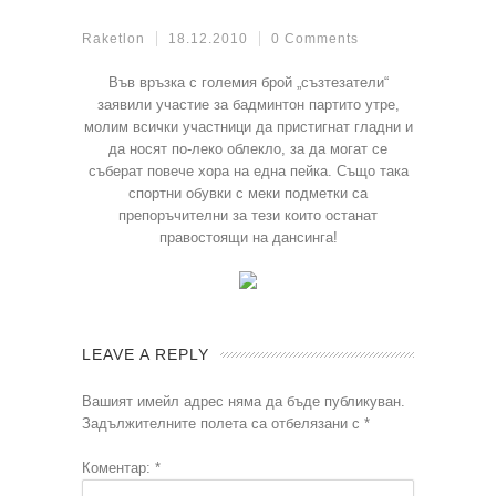
Raketlon
18.12.2010
0 Comments
Във връзка с големия брой „съзтезатели“
заявили участие за бадминтон партито утре,
молим всички участници да пристигнат гладни и
да носят по-леко облекло, за да могат се
съберат повече хора на една пейка. Също така
спортни обувки с меки подметки са
препоръчителни за тези които останат
правостоящи на дансинга!
LEAVE A REPLY
Вашият имейл адрес няма да бъде публикуван.
Задължителните полета са отбелязани с
*
Коментар:
*