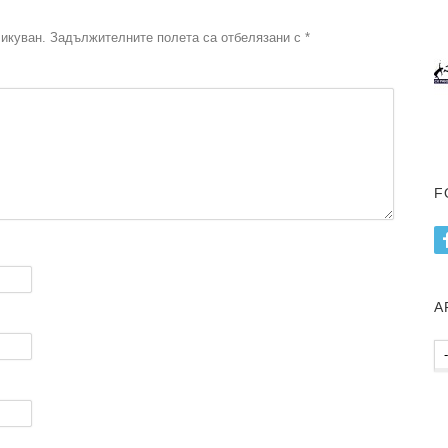
икуван.
Задължителните полета са отбелязани с
*
F
А
Ар
пу