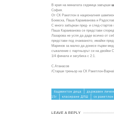
В края на миналата седмица завърши
ш
София.
От СК Ракетлон в националния шампион
Боевска, Паша Караиванова и Радосла
С много забъркан пред- и след-стартов
Паша Караиванова се представи според
Лазарова не успя да даде всичко от се
представи под очакваното, имайки пре
Маринов за малко да донесе първи ме
съжаление с партньорът си на двойки 
1/4 финала и загубиха с 2:1.
С.Атанасов
/Старши треньор на СК Ракетлон-Варна
бадминтон деца
държавен личе
15г
класиране ДЛШ
ск ракетлон
LEAVE A REPLY