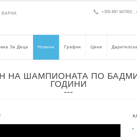
+359 897 947002 ; 
- ВАРНА
вка За Деца
Новини
График
Цени
Дарителск
ОН НА ШАМПИОНАТА ПО БАДМИ
ГОДИНИ
s
К