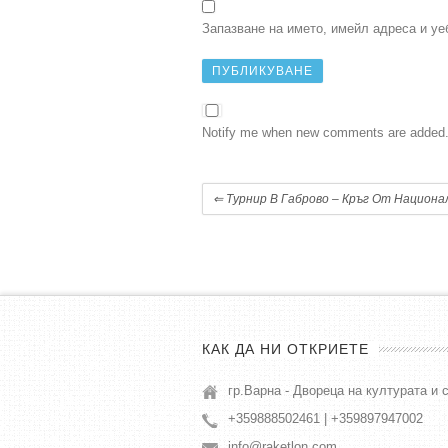
Запазване на името, имейл адреса и уе
Notify me when new comments are added
⇐
Турнир В Габрово – Кръг От Национ
КАК ДА НИ ОТКРИЕТЕ
гр.Варна - Двореца на културата и 
+359888502461 | +359897947002
info@raketlon.com