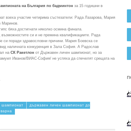
ампионата на България по бадминтон
за 15 годишни в
ат взеха участие четирима състезатели: Рада Лазарова, Мария
в Маринов.
 гипс бяха достигнати няколко осмина финала.
 възможностите си и не премина квалификациите. Рада
бе си поради здравословни причини. Мария Боевска се
двид наличната конкуренция в Зала София. А Радослав
дал на
СК Ракетлон
от Държавен личен шампионат, но за
Самуил Иванов/ВИАС-София/ не успяха да спечелят срещата на
П
/
н шампионат
държавен личен шампионат до
 варна