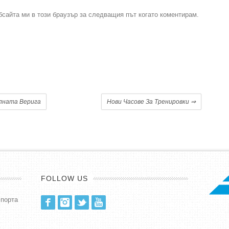
бсайта ми в този браузър за следващия път когато коментирам.
.
алната Верига
Нови Часове За Тренировки
⇒
FOLLOW US
спорта
Facebook
Instagram
Twitter
Youtube