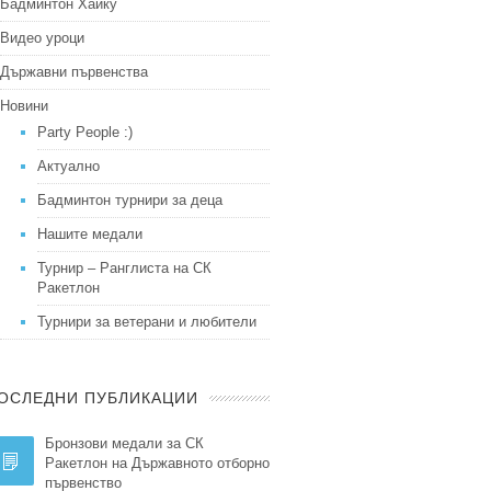
Бадминтон Хайку
Видео уроци
Държавни първенства
Новини
Party People :)
Актуално
Бадминтон турнири за деца
Нашите медали
Турнир – Ранглиста на СК
Ракетлон
Турнири за ветерани и любители
ОСЛЕДНИ ПУБЛИКАЦИИ
Бронзови медали за СК
Ракетлон на Държавното отборно
първенство