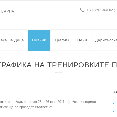
+359 897 947002 ; 
- ВАРНА
вка За Деца
Новини
График
Цени
Дарителск
ГРАФИКА НА ТРЕНИРОВКИТЕ 
s
К
е по бадминтон за 25 и 26 юни 2011г. (събота и неделя).
вките ще се проведат съответно: