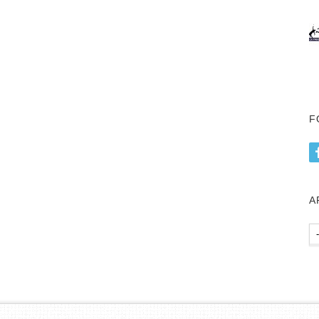
F
А
Ар
пу