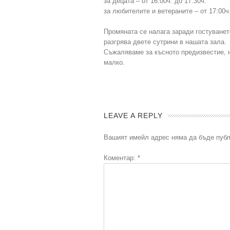
за децата – от 16:00ч. до 17:30ч.
за любителите и ветераните – от 17:00ч.
Промяната се налага заради гостуванет
разгрява двете сутрини в нашата зала.
Съжаляваме за късното предизвестие, н
малко.
LEAVE A REPLY
Вашият имейл адрес няма да бъде публ
Коментар:
*