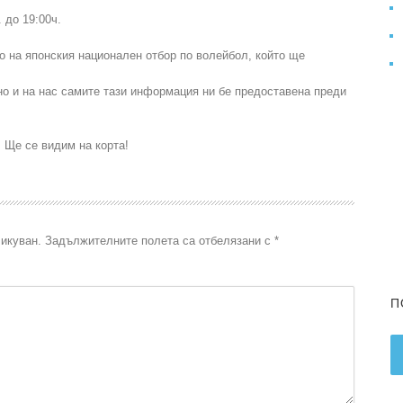
 до 19:00ч.
о на японския национален отбор по волейбол, който ще
о и на нас самите тази информация ни бе предоставена преди
Ще се видим на корта!
икуван.
Задължителните полета са отбелязани с
*
П