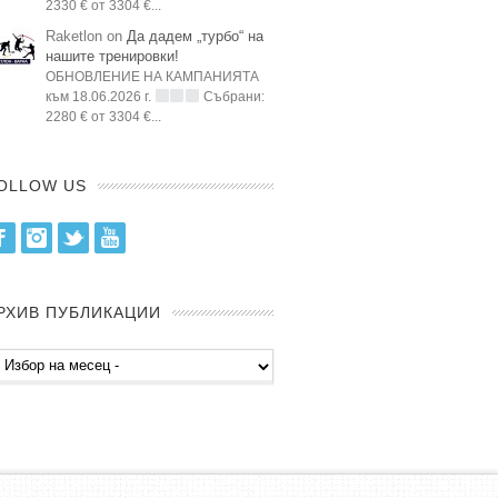
2330 € от 3304 €...
Raketlon on
Да дадем „турбо“ на
нашите тренировки!
ОБНОВЛЕНИЕ НА КАМПАНИЯТА
към 18.06.2026 г.
Събрани:
2280 € от 3304 €...
OLLOW US
Facebook
Instagram
Twitter
Youtube
РХИВ ПУБЛИКАЦИИ
хив
бликации