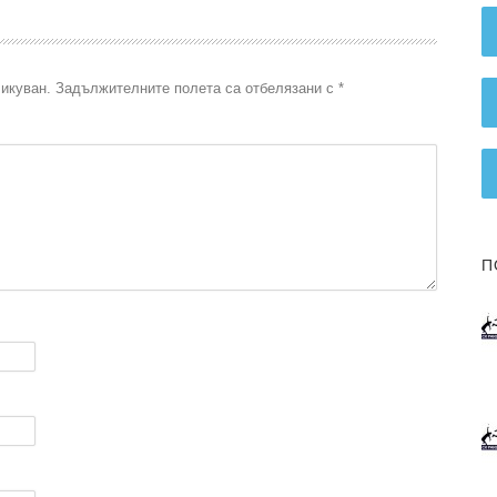
икуван.
Задължителните полета са отбелязани с
*
П