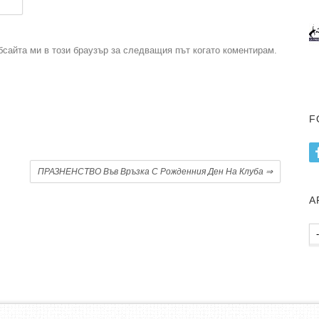
бсайта ми в този браузър за следващия път когато коментирам.
F
.
ПРАЗНЕНСТВО Във Връзка С Рожденния Ден На Клуба
⇒
А
Ар
пу