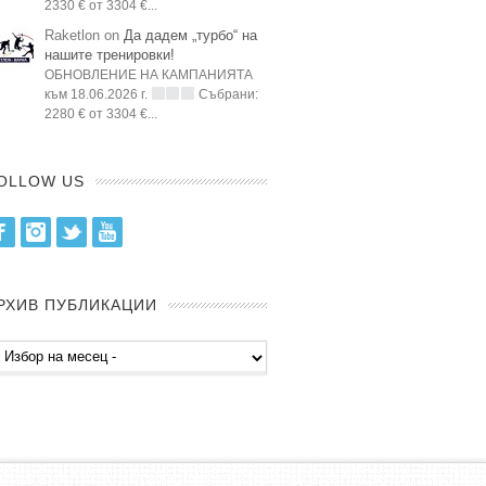
2330 € от 3304 €...
Raketlon on
Да дадем „турбо“ на
нашите тренировки!
ОБНОВЛЕНИЕ НА КАМПАНИЯТА
към 18.06.2026 г.
Събрани:
2280 € от 3304 €...
OLLOW US
Facebook
Instagram
Twitter
Youtube
РХИВ ПУБЛИКАЦИИ
хив
бликации