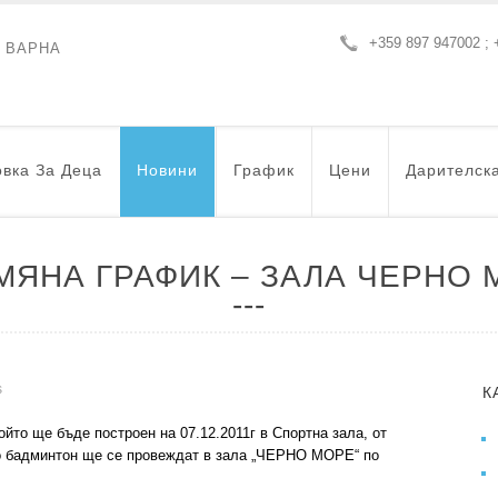
+359 897 947002 ; 
- ВАРНА
вка За Деца
Новини
График
Цени
Дарителск
МЯНА ГРАФИК – ЗАЛА ЧЕРНО 
s
К
ойто ще бъде построен на 07.12.2011г в Спортна зала, от
 по бадминтон ще се провеждат в зала „ЧЕРНО МОРЕ“ по