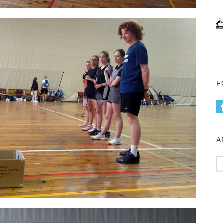
F
А
Ар
пу