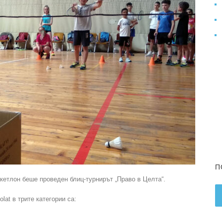
П
акетлон беше проведен блиц-турнирът „Право в Целта“.
lat в трите категории са: