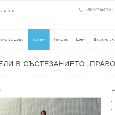
+359 897 947002 ; 
- ВАРНА
вка За Деца
Новини
График
Цени
Дарителск
ЛИ В СЪСТЕЗАНИЕТО „ПРАВО
s
К