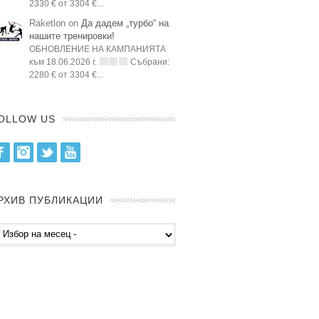
2330 € от 3304 €...
Raketlon on
Да дадем „турбо“ на
нашите тренировки!
ОБНОВЛЕНИЕ НА КАМПАНИЯТА
към 18.06.2026 г.
Събрани:
2280 € от 3304 €...
OLLOW US
Facebook
Instagram
Twitter
Youtube
РХИВ ПУБЛИКАЦИИ
хив
бликации