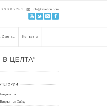
+359 888 502461
info@raketlon.com
Youtube
Twitter
Instagram
Facebook
а Сметка
Контакти
 В ЦЕЛТА“
АТЕГОРИИ
Бадминтон
Бадминтон Хайку