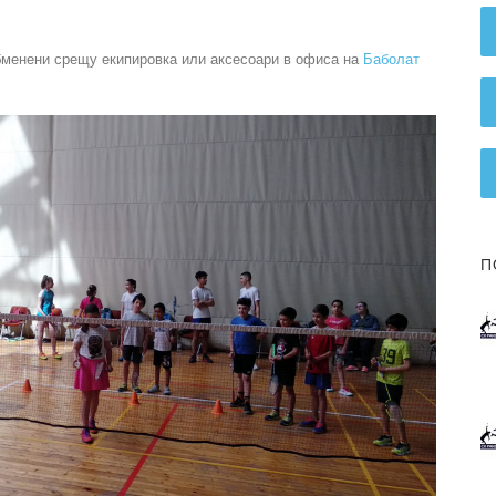
бменени срещу екипировка или аксесоари в офиса на
Баболат
П