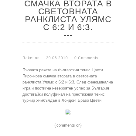
СМАЧКА ВТОРАТА В
СВЕТОВНАТА
РАНКЛИСТА УЛЯМС
С 6:2 И 6:3.
Raketlon
29.06.2010
0 Comments
Първата ракета на българския тенис Цвети
Пиронкова смачка втората в световната
ранклиста Улямс с 6:2 и 6:3. След феноминална
игра и постигна невероятен успех за България
достигайки полуфинал на престижния тенис
турнир Уимбълдън в Лондон! Браво Цвети!
{jcomments on}