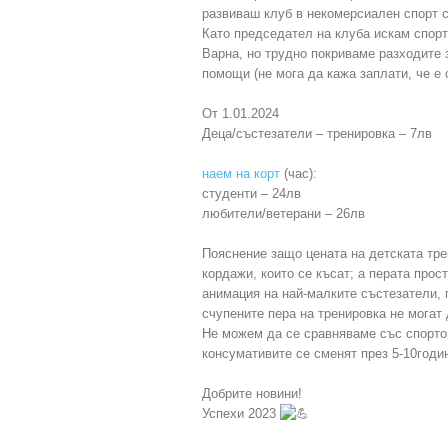
развиваш клуб в некомерсиален спорт ст
Като председател на клуба искам спорт
Варна, но трудно покриваме разходите 
помощи (не мога да кажа заплати, че е 
От 1.01.2024
Деца/състезатели – тренировка – 7лв
наем на корт
(час):
студенти – 24лв
любители/ветерани – 26лв
Пояснение защо цената на детската трен
кордажи, които се късат; а перата прост
анимация на най-малките състезатели, г
счупените пера на тренировка не могат
Не можем да се сравняваме със спортов
консумативите се сменят през 5-10год
Добрите новини!
Успехи 2023