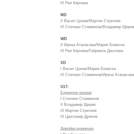
III Рея Кирчева
MD
II Васил Цонев/Мартин Стратиев
III Стилиан Стоименов/Владимир Щере
WD
II Ирена Атанасова/Мария Боевска
III Рея Кирчева/Габриела Джолева
XD
I Васил Цонев/Мария Боевска
III Стилиан Стоименов/Ирена Атанасова
U17:
Единично юноши
I Стилиян Стоименов
II Владимир Щерев
III Мартин Стратиев
III Цветомир Дрянов
Девойки единично