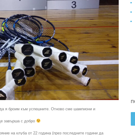
П
да я броим към успешните. Отново сме шампиони и
ще завърша с добро
ние на клуба от 22 година (през последните години да