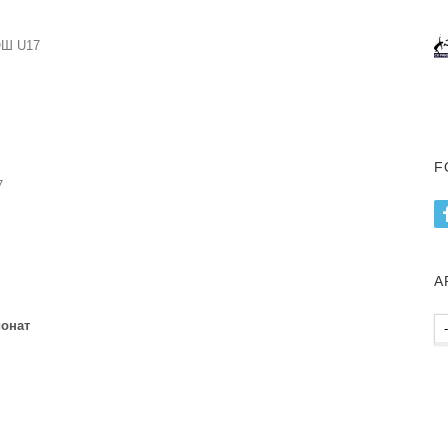
ОШ U17
F
7
А
Ар
онат
пу