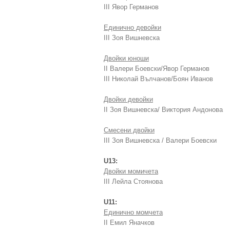
III Явор Германов
Единично девойки
III Зоя Вишневска
Двойки юноши
II Валери Боевски/Явор Германов
III Николай Вълчанов/Боян Иванов
Двойки девойки
II Зоя Вишневска/ Виктория Андонова
Смесени двойки
III Зоя Вишневска / Валери Боевски
U13:
Двойки момичета
III Лейла Стоянова
U11:
Единично момчета
II Емил Яначков