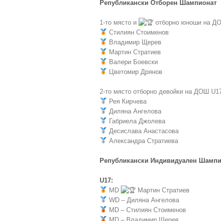
Републикански Отборен Шампионат
1-то място и
отборно юноши на Д
Стилиян Стоименов
Владимир Щерев
Мартин Стратиев
Валери Боевски
Цветомир Дрянов
2-то място отборно девойки на ДОШ U1
Рея Кирчева
Диляна Ангелова
Габриела Джолева
Десислава Анастасова
Александра Стратиевa
Републикански Индивидуален Шампи
U17:
MD
Мартин Стратиев
WD – Диляна Ангелова
MD – Стилиян Стоименов
MD – Владимир Щерев