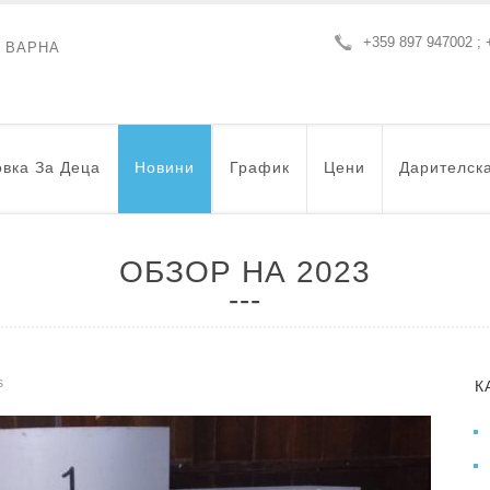
+359 897 947002 ; 
- ВАРНА
вка За Деца
Новини
График
Цени
Дарителск
ОБЗОР НА 2023
s
К