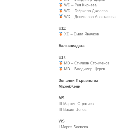
WD – Рея Кирчева
WD – Габриела Джолева
WD – Десислава Анастасова
U11:
XD – Емил Яначков
Балканиадата
U17
:
MD – Стилиян Стоименов
MD – Владимир Щерев
Зонални Първенства
Мъже/Жени
MS
III Мартин Стратиев
III Васил Цонев
WS
I Мария Боевска