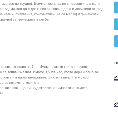
ава все по-трудно). Всичко поскъпва не с проценти, а в пъти.
ът бадминтон да е достъпен за повече деца и любители от град
за наеми, пътувания, консумативи (не са малко) и финансови
срамно) за треньорите в клуба.
П
ировката става на 7лв. Имаме: ракети които се чупят;
о се топят/изчезват. Имаме 3,50лв/час, което дори и само за
о няма и в парти центровете. За състезателите – само
 да се покрият с тези 7лв…
е като шах, щанги, художествена гимнастика, където
ини…