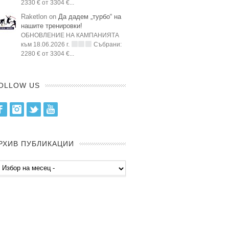
2330 € от 3304 €...
Raketlon on
Да дадем „турбо“ на
нашите тренировки!
ОБНОВЛЕНИЕ НА КАМПАНИЯТА
към 18.06.2026 г.
Събрани:
2280 € от 3304 €...
OLLOW US
Facebook
Instagram
Twitter
Youtube
РХИВ ПУБЛИКАЦИИ
хив
бликации