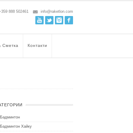
+359 888 502461
info@raketlon.com
Youtube
Twitter
Instagram
Facebook
а Сметка
Контакти
АТЕГОРИИ
Бадминтон
Бадминтон Хайку