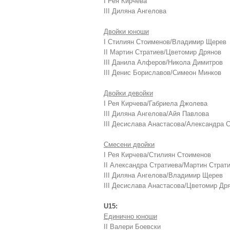
I Рея Кирчева
III Диляна Ангелова
Двойки юноши
I Стилиян Стоименов/Владимир Щерев
II Мартин Стратиев/Цветомир Дрянов
III Данила Алферов/Никола Димитров
III Денис Бориславов/Симеон Минков
Двойки девойки
I Рея Кирчева/Габриела Джолева
III Диляна Ангелова/Айя Павлова
III Десислава Анастасова/Александра 
Смесени двойки
I Рея Кирчева/Стилиян Стоименов
II Александра Стратиева/Мартин Страт
III Диляна Ангелова/Владимир Щерев
III Десислава Анастасова/Цветомир Др
U15:
Единично юноши
II Валери Боевски