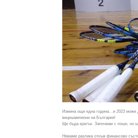
Измина още една година…и 2023 може 
вицешампиони на България!
Ще бъда кратък. Започвам с лошо, но 
Нямаме разлика откъм финансово състоя