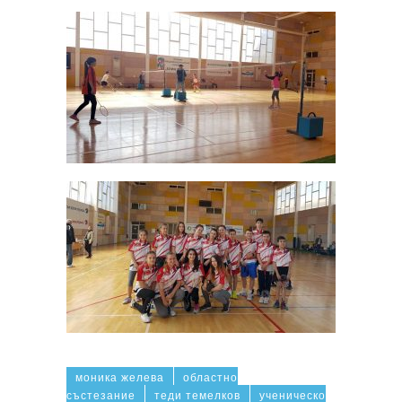
моника желева
областно
състезание
теди темелков
ученическо