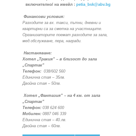
включително/ на имейл :
petia_bsk@abv.bg
Финансови условия:
Разходите за вх. такси, пътни, дневни и
квартирни са за сметка на участниците.
Организаторите поемат разходите за зала,
мед.обслужване, пера, награди.
Настаняване:
Хотел „Тракия” – в близост до зала
„Спартак”
Телефон:
038/602 560
Единична стая – 35лв.
Двойна стая – 50лв.
Xотел „Фантазия” – на 4 км. от зала
„Спартак”
Телефон:
038 624 600
Мобилен:
0887 046 339
Единична стая – 40.лв.
Двойна стая – 60лв.