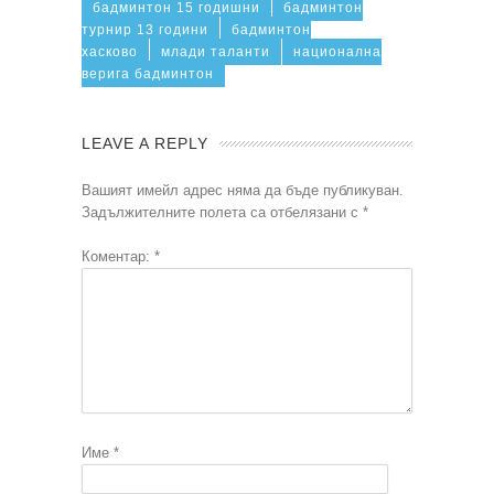
бадминтон 15 годишни
бадминтон
турнир 13 години
бадминтон
хасково
млади таланти
национална
верига бадминтон
LEAVE A REPLY
Вашият имейл адрес няма да бъде публикуван.
Задължителните полета са отбелязани с
*
Коментар:
*
Име
*