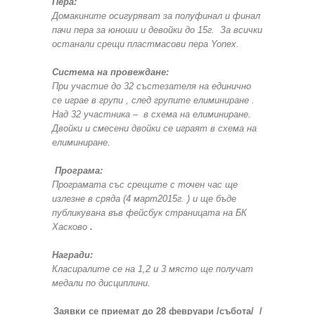
Пера:
Домакините осигуряват за полуфинал и финал
пачи пера за юноши и девойки до 15г. За всички
останали срещи пластмасови пера
Yonex.
Система на провеждане:
При участие до 32 състезателя на единично
се играе в групи , след групите елиминиране .
Над 32 участника – в схема на елиминиране.
Двойки и смесени двойки се играят в схема на
елиминиране.
Програма:
Програмата със срещите с точен час ще
излезне в сряда (4 март2015г. ) и ще бъде
публикувана във фейсбук страницата на БК
Хасково
.
Награди:
Класиралите се на 1,2 и 3 място ще получат
медали по дисциплини.
Заявки се приемат до 28 февруари /събота/ /