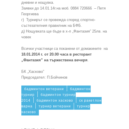
дневни и нощувка.
Заявки до 14.01.14г.на моб. 0884 720666 – Петя
Георгиева
г) Турнирът се провежда според спортно-
състезателния правилник на БФБ.
д) Нощувката ще бъде в х-л „Фантазия” 25лв. на
човек
Всички участници са поканени от домакините на
18.01.2014 г. от 20.00 часа в ресторант
„Фантазия” на тържествена вечеря
.
БК „Хасково”
Председател: П.Бойчинов
бадминтон ветерани
бадминтон
турнир
бадминтон турнир
2014
бадминтон хасково
ск ракетлон
варна
турнир ветерани
турнир
хасково