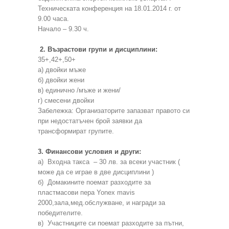
Техническата конференция на 18.01.2014 г. от
9.00 часа.
Начало – 9.30 ч.
2. Възрастови групи и дисциплини:
35+,42+,50+
а) двойки мъже
б) двойки жени
в) единично /мъже и жени/
г) смесени двойки
Забележка: Организаторите запазват правото си
при недостатъчен брой заявки да
трансформират групите.
3. Финансови условия и други:
а) Входна такса – 30 лв. за всеки участник (
може да се играе в две дисциплини )
б) Домакините поемат разходите за
пластмасови пера Yonex mavis
2000,зала,мед.обслужване, и награди за
победителите.
в) Участниците си поемат разходите за пътни,