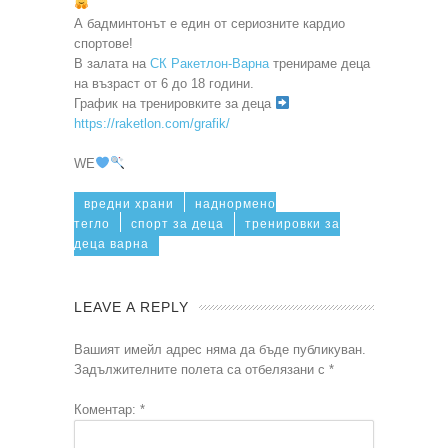
А бадминтонът е един от сериозните кардио
спортове!
В залата на
СК Ракетлон-Варна
тренираме деца
на възраст от 6 до 18 години.
График на тренировките за деца
https://raketlon.com/grafik/
WE
вредни храни
наднормено
тегло
спорт за деца
тренировки за
деца варна
LEAVE A REPLY
Вашият имейл адрес няма да бъде публикуван.
Задължителните полета са отбелязани с
*
Коментар:
*