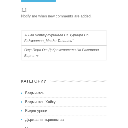
Notify me when new comments are added.
⇐
Два Четвъртфинала На Турнира По
Бадминтон „Млади Таланти“
Още Пера От Доброжелатели На Ракетлон
Варна
⇒
КАТЕГОРИИ
Бадминтон
Бадминтон Хайку
Видео уроци
Държавни първенства