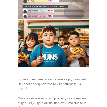
Здравето на децата е в ръцете на родителите!
Намалете вредните храни и го запишете на
спорт!
Мозъкът гори много калории, но досега не сме
видели един да е отслабнал от много мислене…