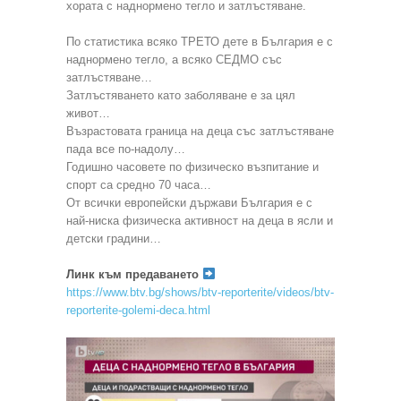
хората с наднормено тегло и затлъстяване.
По статистика всяко ТРЕТО дете в България е с
наднормено тегло, а всяко СЕДМО със
затлъстяване…
Затлъстяването като заболяване е за цял
живот…
Възрастовата граница на деца със затлъстяване
пада все по-надолу…
Годишно часовете по физическо възпитание и
спорт са средно 70 часа…
От всички европейски държави България е с
най-ниска физическа активност на деца в ясли и
детски градини…
Линк към предаването
https://www.btv.bg/shows/btv-reporterite/videos/btv-
reporterite-golemi-deca.html