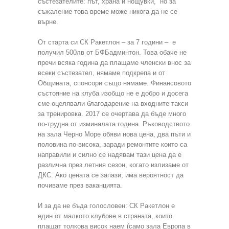
състезателите: път, храна и нощувки, но за
съжаление това време може никога да не се
върне.
От старта си СК Ракетлон – за 7 години – е
получил 500лв от БФБадминтон. Това обаче не
пречи всяка година да плащаме членски внос за
всеки състезател, нямаме подкрепа и от
Общината, спонсори също нямаме. Финансовото
състояние на клуба изобщо не е добро и досега
сме оцелявали благодарение на входните такси
за тренировка. 2017 се очертава да бъде много
по-трудна от изминалата година. Ръководството
на зала Черно Море обяви нова цена, два пъти и
половина по-висока, заради ремонтите които са
направили и силно се надявам тази цена да е
различна през летния сезон, когато излизаме от
ДКС. Ако цената се запази, има вероятност да
почиваме през ваканцията.
И за да не бъда голословен: СК Ракетлон е
един от малкото клубове в страната, които
плащат толкова висок наем (само зала Европа в