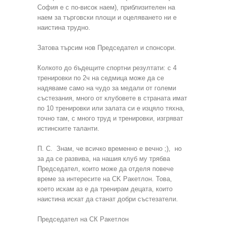
София е с по-висок наем), приблизителен на
наем за търговски площи и оцеляването ни е
наистина трудно.
Затова търсим нов Председател и спонсори.
Колкото до бъдещите спортни резултати: с 4
тренировки по 2ч на седмица може да се
надяваме само на чудо за медали от големи
състезания, много от клубовете в страната имат
по 10 тренировки или залата си е изцяло тяхна,
точно там, с много труд и тренировки, изгряват
истинските таланти.
П. С. Знам, че всичко временно е вечно ;), но
за да се развива, на нашия клуб му трябва
Председател, които може да отделя повече
време за интересите на CK Ракетлон. Това,
което искам аз е да тренирам децата, които
наистина искат да станат добри състезатели.
Председател на СК Ракетлон