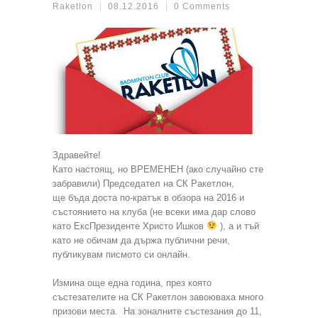
Raketlon
08.12.2016
0 Comments
Здравейте
!
Като настоящ, но ВРЕМЕНЕН (ако случайно сте
забравили) Председател на СК Ракетлон,
ще бъда доста по-кратък в обзора на 2016 и
състоянието на клуба
(н
е всеки има дар слово
като ЕксПрезиденте Христо Ишков
), а и тъй
като не обичам да държа публични речи,
публикувам писмото си онлайн.
Измина още една година, през която
състезателите на СК Ракетлон завоюваха много
призови места. На зоналните състезания до 11,