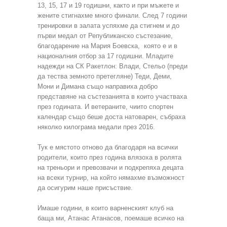
13, 15, 17 и 19 годишни, както и при мъжете и
жените стигнахме много финали. След 7 години
тренировки в залата успяхме да стигнем и до
първи медал от Републиканско състезание,
благодарение на Мария Боевска, която е и в
националния отбор за 17 годишни. Младите
надежди на СК Ракетлон: Влади, Стельо (преди
да тества земното претегляне) Теди, Деми,
Мони и Димана също направиха добро
представяне на състезанията в които участваха
през годината. И ветераните, чиито спортен
календар също беше доста натоварен, събраха
няколко килограма медали през 2016.
Тук е мястото отново да благодаря на всички
родители, които през година влязоха в ролята
на треньори и превозвачи и подкрепяха децата
на всеки турнир, на който нямахме възможност
да осигурим наше присъствие.
Имаше години, в които варненският клуб на
баща ми, Атанас Атанасов, поемаше всичко на